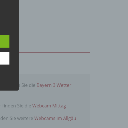
 den
e
nsere
 Um
ier finden Sie die
Bayern 3 Wetter
n
r finden Sie die
Webcam Mittag
er, zu
nden Sie weitere
Webcams im Allgäu
en
en,