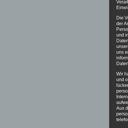
Verar
Einwi
Die V
der A
Perso
und i
Daten
unser
uns e
infor
Daten
Wir h
und o
lücke
perso
Inter
aufwe
Aus d
perso
telef