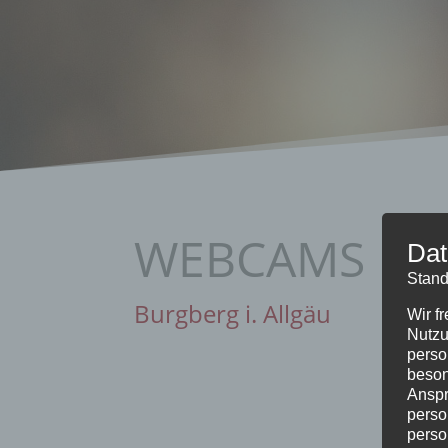
WEBCAMS
Dat
Stand
Burgberg i. Allgäu
Wir f
Nutzu
perso
beson
Anspr
perso
perso