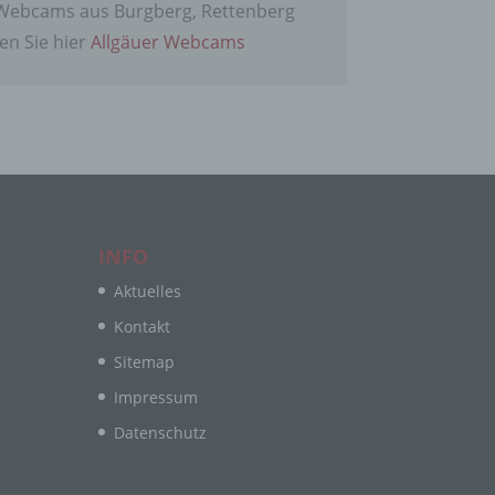
Webcams aus Burgberg, Rettenberg
en Sie hier
Allgäuer Webcams
e
ng
hang
INFO
Aktuelles
Kontakt
der
g, das
Sitemap
Impressum
Datenschutz