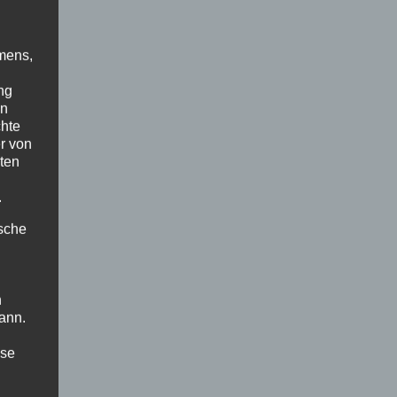
mens,
ng
en
chte
r von
ten
.
ische
n
ann.
ise