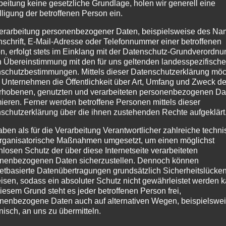
beitung keine gesetzliche Grundlage, holen wir generell eine
lligung der betroffenen Person ein.
erarbeitung personenbezogener Daten, beispielsweise des Na
nschrift, E-Mail-Adresse oder Telefonnummer einer betroffenen
n, erfolgt stets im Einklang mit der Datenschutz-Grundverordnu
n Übereinstimmung mit den für uns geltenden landesspezifisch
schutzbestimmungen. Mittels dieser Datenschutzerklärung mö
 Unternehmen die Öffentlichkeit über Art, Umfang und Zweck de
rhobenen, genutzten und verarbeiteten personenbezogenen Da
mieren. Ferner werden betroffene Personen mittels dieser
schutzerklärung über die ihnen zustehenden Rechte aufgeklärt
aben als für die Verarbeitung Verantwortlicher zahlreiche techn
rganisatorische Maßnahmen umgesetzt, um einen möglichst
nlosen Schutz der über diese Internetseite verarbeiteten
nenbezogenen Daten sicherzustellen. Dennoch können
netbasierte Datenübertragungen grundsätzlich Sicherheitslücke
isen, sodass ein absoluter Schutz nicht gewährleistet werden k
iesem Grund steht es jeder betroffenen Person frei,
nenbezogene Daten auch auf alternativen Wegen, beispielswe
onisch, an uns zu übermitteln.