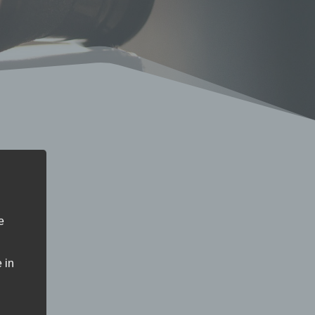
e
 in