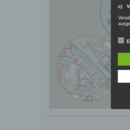
c) V
Verar
ausge
mit p
Organ
Verän
E
Offen
Berei
Lösch
d) E
Einsc
perso
einzu
e) Pr
Profi
Daten
werde
Perso