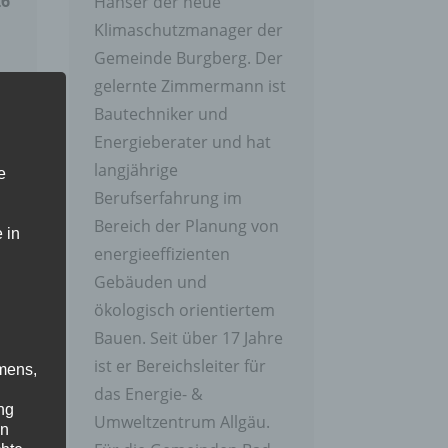
26
Hanser der neue
Klimaschutzmanager der
Gemeinde Burgberg. Der
gelernte Zimmermann ist
Bautechniker und
Energieberater und hat
langjährige
e
Berufserfahrung im
Bereich der Planung von
 in
energieeffizienten
Gebäuden und
ökologisch orientiertem
Bauen. Seit über 17 Jahre
ist er Bereichsleiter für
mens,
das Energie- &
ng
Umweltzentrum Allgäu.
en