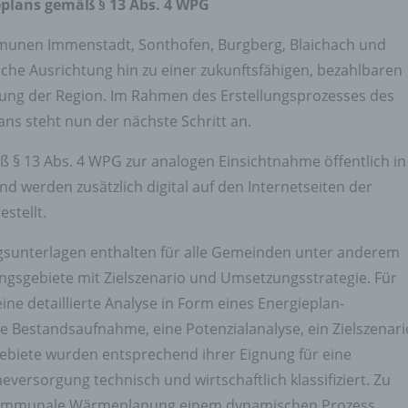
lans gemäß § 13 Abs. 4 WPG
tsleistung, wirtschaftlicher Lage, Gesundheit, persönlicher Vorli
essen, Zuverlässigkeit, Verhalten, Aufenthaltsort oder Ortswechs
nen Immenstadt, Sonthofen, Burgberg, Blaichach und
r natürlichen Person zu analysieren oder vorherzusagen.
che Ausrichtung hin zu einer zukunftsfähigen, bezahlbaren
seudonymisierung
ng der Region. Im Rahmen des Erstellungsprozesses des
onymisierung ist die Verarbeitung personenbezogener Daten i
steht nun der nächste Schritt an.
 Weise, auf welche die personenbezogenen Daten ohne
ziehung zusätzlicher Informationen nicht mehr einer spezifisch
§ 13 Abs. 4 WPG zur analogen Einsichtnahme öffentlich in
ffenen Person zugeordnet werden können, sofern diese zusätzl
mationen gesondert aufbewahrt werden und technischen und
 werden zusätzlich digital auf den Internetseiten der
isatorischen Maßnahmen unterliegen, die gewährleisten, dass 
stellt.
nenbezogenen Daten nicht einer identifizierten oder identifizie
lichen Person zugewiesen werden.
gsunterlagen enthalten für alle Gemeinden unter anderem
rantwortlicher oder für die Verarbeitung Verantwortlicher
gsgebiete mit Zielszenario und Umsetzungsstrategie. Für
twortlicher oder für die Verarbeitung Verantwortlicher ist die
ne detaillierte Analyse in Form eines Energieplan-
liche oder juristische Person, Behörde, Einrichtung oder andere
ine Bestandsaufnahme, eine Potenzialanalyse, ein Zielszenari
e, die allein oder gemeinsam mit anderen über die Zwecke und M
erarbeitung von personenbezogenen Daten entscheidet. Sind d
biete wurden entsprechend ihrer Eignung für eine
e und Mittel dieser Verarbeitung durch das Unionsrecht oder d
ersorgung technisch und wirtschaftlich klassifiziert. Zu
 der Mitgliedstaaten vorgegeben, so kann der Verantwortliche
ie kommunale Wärmeplanung einem dynamischen Prozess
hungsweise können die bestimmten Kriterien seiner Benennun