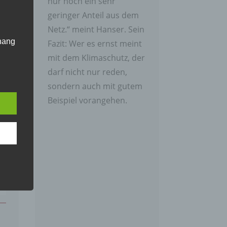
nur noch ein sehr
geringer Anteil aus dem
Netz.“ meint Hanser. Sein
hang
Fazit: Wer es ernst meint
mit dem Klimaschutz, der
darf nicht nur reden,
der
sondern auch mit gutem
g, das
Beispiel vorangehen.
gener
wendet
che