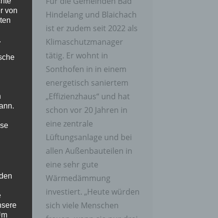
Für die Gemeinden Bad
chte
r von
Hindelang und Blaichach
ten
ist er zudem seit 2022 als
m
.
Klimaschutzmanager
tätig. Er wohnt in
ische
Sonthofen in in einem
energetisch saniertem
„Effizienzhaus“ und hat
n
ann.
schon vor 20 Jahren in
eine zentrale
ise
Lüftungsanlage und bei
allen Außenbauteilen in
eine sehr gute
 den
Wärmedämmung
investiert. „Heute würden
e
sich viele Menschen
nsere
 Um