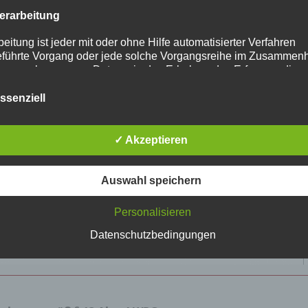
erarbeitung
beitung ist jeder mit oder ohne Hilfe automatisierter Verfahren
führte Vorgang oder jede solche Vorgangsreihe im Zusammen
ersonenbezogenen Daten wie das Erheben, das Erfassen, die
isation, das Ordnen, die Speicherung, die Anpassung oder
derung, das Auslesen, das Abfragen, die Verwendung, die
ssenziell
legung durch Übermittlung, Verbreitung oder eine andere Form 
tstellung, den Abgleich oder die Verknüpfung, die Einschränkun
en oder die Vernichtung.
✓ Akzeptieren
inschränkung der Verarbeitung
Auswahl speichern
hränkung der Verarbeitung ist die Markierung gespeicherter
nenbezogener Daten mit dem Ziel, ihre künftige Verarbeitung
Personalisieren
schränken.
ofiling
Datenschutzbedingungen
ling ist jede Art der automatisierten Verarbeitung personenbezo
, die darin besteht, dass diese personenbezogenen Daten ver
n, um bestimmte persönliche Aspekte, die sich auf eine natürli
n beziehen, zu bewerten, insbesondere, um Aspekte bezüglich