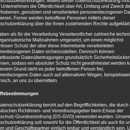
schutzbestimmungen. Mittels dieser Datenschutzerklärung mö
n Referent der Energieagentur eza! mit der Frage „Welche
 Unternehmen die Öffentlichkeit über Art, Umfang und Zweck de
 Vor- und Nachteile verschiedener Heizungssysteme
rhobenen, genutzten und verarbeiteten personenbezogenen Da
mieren. Ferner werden betroffene Personen mittels dieser
onen zu Förderungen und Fristen teilen. Auch hier können i
schutzerklärung über die ihnen zustehenden Rechte aufgeklärt
das Thema gestellt werden.
aben als für die Verarbeitung Verantwortlicher zahlreiche techn
rganisatorische Maßnahmen umgesetzt, um einen möglichst
nlosen Schutz der über diese Internetseite verarbeiteten
nenbezogenen Daten sicherzustellen. Dennoch können
ung erhalten Sie bei der ILE-Umsetzungsbegleitung Margit
netbasierte Datenübertragungen grundsätzlich Sicherheitslücke
tadt.de
oder 08323/9988-160.
isen, sodass ein absoluter Schutz nicht gewährleistet werden k
iesem Grund steht es jeder betroffenen Person frei,
nenbezogene Daten auch auf alternativen Wegen, beispielswe
onisch, an uns zu übermitteln.
iffsbestimmungen
atenschutzerklärung beruht auf den Begrifflichkeiten, die durch
äischen Richtlinien- und Verordnungsgeber beim Erlass der
schutz-Grundverordnung (DS-GVO) verwendet wurden. Unser
schutzerklärung soll sowohl für die Öffentlichkeit als auch für u
n und Geschäftspartner einfach lesbar und verständlich sein.