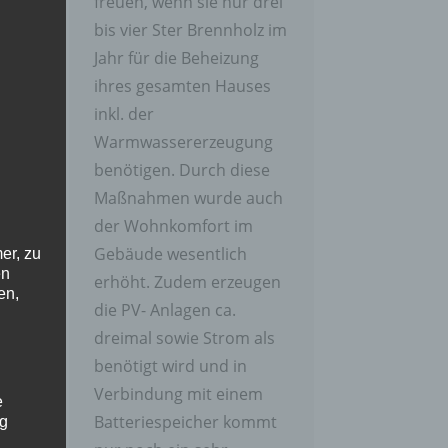
freuen, wenn sie nur drei
bis vier Ster Brennholz im
Jahr für die Beheizung
ihres gesamten Hauses
inkl. der
Warmwassererzeugung
benötigen. Durch diese
Maßnahmen wurde auch
der Wohnkomfort im
Gebäude wesentlich
er, zu
en
erhöht. Zudem erzeugen
en,
die PV- Anlagen ca.
dreimal sowie Strom als
benötigt wird und in
Verbindung mit einem
e
Batteriespeicher kommt
ng