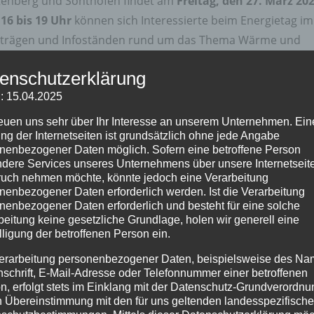
ttenberg und Sonthofen findet am
Freitag, den 27. März 20
16 bis 19 Uhr
können sich Interessierte beim Energietag im
rträgen und Infoständen rund um das Thema Wärme und
enschutzerklärung
: 15.04.2025
rent des gemeinsam beauftragten Planungsbüros
reuen uns sehr über Ihr Interesse an unserem Unternehmen. Ein
ng der Internetseiten ist grundsätzlich ohne jede Angabe
ein über die Grundlagen der Kommunalen Wärmeplanung
nenbezogener Daten möglich. Sofern eine betroffene Person
prozess und die Besonderheiten des Wärmeplans für die
dere Services unseres Unternehmens über unsere Internetseite
uch nehmen möchte, könnte jedoch eine Verarbeitung
m Nachgang können sich die Anwesenden an Infoständen
nenbezogener Daten erforderlich werden. Ist die Verarbeitung
 den Teilgebieten ihrer Heimatgemeinden erkundigen.
nenbezogener Daten erforderlich und besteht für eine solche
ezielt Auskunft über geplante Vorhaben und aktuelle
beitung keine gesetzliche Grundlage, holen wir generell eine
lligung der betroffenen Person ein.
agen beantworten. Der Klimaschutzbeauftragte des
 mit einem Stand vor Ort sein.
erarbeitung personenbezogener Daten, beispielsweise des Na
nschrift, E-Mail-Adresse oder Telefonnummer einer betroffenen
n, erfolgt stets im Einklang mit der Datenschutz-Grundverordnu
n Übereinstimmung mit den für uns geltenden landesspezifisch