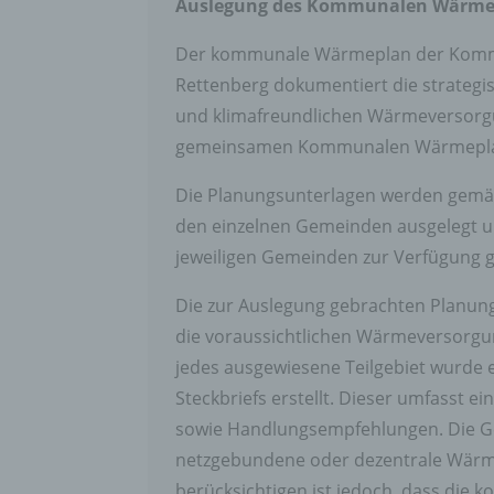
Auslegung des Kommunalen Wärmep
Arbei
Inter
Der kommunale Wärmeplan der Kommu
diese
Rettenberg dokumentiert die strategis
f) P
und klimafreundlichen Wärmeversorgu
Pseud
gemeinsamen Kommunalen Wärmeplans 
einer
Hinzu
Die Planungsunterlagen werden gemäß 
betro
Infor
den einzelnen Gemeinden ausgelegt und
organ
jeweiligen Gemeinden zur Verfügung ge
perso
natür
Die zur Auslegung gebrachten Planun
g) Ve
die voraussichtlichen Wärmeversorgun
Veran
jedes ausgewiesene Teilgebiet wurde ei
natür
Steckbriefs erstellt. Dieser umfasst e
Stell
der V
sowie Handlungsempfehlungen. Die Ge
Zweck
netzgebundene oder dezentrale Wärmev
Recht
berücksichtigen ist jedoch, dass d
bezie