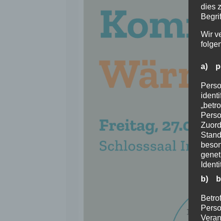
dies 
Begrif
Wir v
folge
a) p
Perso
ident
„betro
Perso
Zuord
Stand
beson
genet
Identi
b) b
Betrof
Perso
Veran