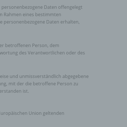
eben,
der personenbezogene Daten offengelegt
el
e im Rahmen eines bestimmten
se personenbezogene Daten erhalten,
n
 der betroffenen Person, dem
en
ichen
twortung des Verantwortlichen oder des
die
rbaren
er Weise und unmissverständlich abgegebene
ng, mit der die betroffene Person zu
erstanden ist.
ittel
ie
 Europäischen Union geltenden
as
g