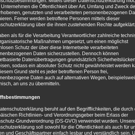
schutzbestimmungen. Mittels dieser Datenschutzerklärung mö
ntwortlicher zahlreiche technische und organisatorische 
 Unternehmen die Öffentlichkeit über Art, Umfang und Zweck de
netseite verarbeiteten personenbezogenen Daten sicherzust
rhobenen, genutzten und verarbeiteten personenbezogenen Da
heitslücken aufweisen, sodass ein absoluter Schutz nicht 
mieren. Ferner werden betroffene Personen mittels dieser
schutzerklärung über die ihnen zustehenden Rechte aufgeklärt
frei, personenbezogene Daten auch auf alternativen Wegen, 
aben als für die Verarbeitung Verantwortlicher zahlreiche techn
rganisatorische Maßnahmen umgesetzt, um einen möglichst
nlosen Schutz der über diese Internetseite verarbeiteten
nenbezogenen Daten sicherzustellen. Dennoch können
Begrifflichkeiten, die durch den Europäischen Richtlinien
netbasierte Datenübertragungen grundsätzlich Sicherheitslücke
rwendet wurden. Unsere Datenschutzerklärung soll sowohl 
isen, sodass ein absoluter Schutz nicht gewährleistet werden k
iesem Grund steht es jeder betroffenen Person frei,
ach lesbar und verständlich sein. Um dies zu gewährleiste
nenbezogene Daten auch auf alternativen Wegen, beispielswe
onisch, an uns zu übermitteln.
ärung unter anderem die folgenden Begriffe:
iffsbestimmungen
atenschutzerklärung beruht auf den Begrifflichkeiten, die durch
äischen Richtlinien- und Verordnungsgeber beim Erlass der
ationen, die sich auf eine identifizierte oder identifizier
schutz-Grundverordnung (DS-GVO) verwendet wurden. Unser
tifizierbar wird eine natürliche Person angesehen, die direk
schutzerklärung soll sowohl für die Öffentlichkeit als auch für u
n und Geschäftspartner einfach lesbar und verständlich sein.
 Namen, zu einer Kennnummer, zu Standortdaten, zu einer