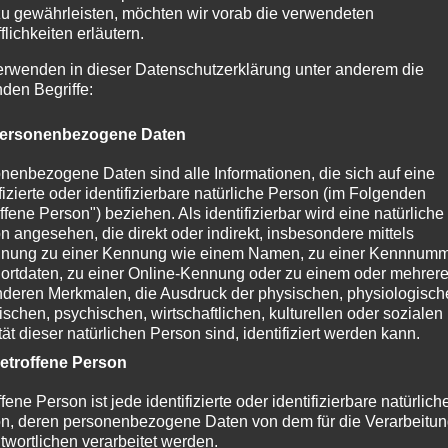
zu gewährleisten, möchten wir vorab die verwendeten
sdruck der physischen, physiologischen, genetischen, psych
flichkeiten erläutern.
en Person sind, identifiziert werden kann.
erwenden in dieser Datenschutzerklärung unter anderem die
nden Begriffe:
te oder identifizierbare natürliche Person, deren personen
itet werden.
ersonenbezogene Daten
nenbezogene Daten sind alle Informationen, die sich auf eine
ilfe automatisierter Verfahren ausgeführte Vorgang oder j
ifizierte oder identifizierbare natürliche Person (im Folgenden
aten wie das Erheben, das Erfassen, die Organisation, da
ffene Person") beziehen. Als identifizierbar wird eine natürliche
n angesehen, die direkt oder indirekt, insbesondere mittels
sen, das Abfragen, die Verwendung, die Offenlegung durch
nung zu einer Kennung wie einem Namen, zu einer Kennnumm
gleich oder die Verknüpfung, die Einschränkung, das Lösch
ortdaten, zu einer Online-Kennung oder zu einem oder mehrer
ng
deren Merkmalen, die Ausdruck der physischen, physiologisch
ischen, psychischen, wirtschaftlichen, kulturellen oder sozialen
e Markierung gespeicherter personenbezogener Daten mit de
tät dieser natürlichen Person sind, identifiziert werden kann.
etroffene Person
fene Person ist jede identifizierte oder identifizierbare natürlich
rten Verarbeitung personenbezogener Daten, die darin best
n, deren personenbezogene Daten von dem für die Verarbeitu
liche Aspekte, die sich auf eine natürliche Person bezieh
twortlichen verarbeitet werden.