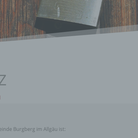
Z
u
nde Burgberg im Allgäu ist: