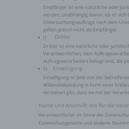
Arbei
Empfänger ist eine natürliche oder jur
Inter
werden, unabhängig davon, ob es sich 
diese
Untersuchungsauftrags nach dem Union
f) P
gelten jedoch nicht als Empfänger.
Pseud
j) Dritter
einer
Dritter ist eine natürliche oder jurist
Hinzu
betro
Verantwortlichen, dem Auftragsverarbe
Infor
Auftragsverarbeiters befugt sind, die
organ
k) Einwilligung
perso
natür
Einwilligung ist jede von der betroffen
g) Ve
Willensbekundung in Form einer Erklär
verstehen gibt, dass sie mit der Verar
Veran
natür
Name und Anschrift des für die Vera
Stell
der V
Verantwortlicher im Sinne der Datenschu
Zweck
Datenschutzgesetze und anderer Bestimm
Recht
bezie