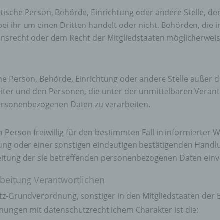
tsleistung, wirtschaftlicher Lage, Gesundheit, persönlicher Vorli
istische Person, Behörde, Einrichtung oder andere Stelle, 
essen, Zuverlässigkeit, Verhalten, Aufenthaltsort oder Ortswechs
bei ihr um einen Dritten handelt oder nicht. Behörden, di
r natürlichen Person zu analysieren oder vorherzusagen.
srecht oder dem Recht der Mitgliedstaaten möglicherwei
seudonymisierung
onymisierung ist die Verarbeitung personenbezogener Daten i
 Weise, auf welche die personenbezogenen Daten ohne
ische Person, Behörde, Einrichtung oder andere Stelle außer
ziehung zusätzlicher Informationen nicht mehr einer spezifisch
ffenen Person zugeordnet werden können, sofern diese zusätzl
iter und den Personen, die unter der unmittelbaren Veran
mationen gesondert aufbewahrt werden und technischen und
 personenbezogenen Daten zu verarbeiten.
isatorischen Maßnahmen unterliegen, die gewährleisten, dass 
nenbezogenen Daten nicht einer identifizierten oder identifizie
lichen Person zugewiesen werden.
en Person freiwillig für den bestimmten Fall in informiert
rantwortlicher oder für die Verarbeitung Verantwortlicher
ung oder einer sonstigen eindeutigen bestätigenden Handlu
beitung der sie betreffenden personenbezogenen Daten einv
twortlicher oder für die Verarbeitung Verantwortlicher ist die
liche oder juristische Person, Behörde, Einrichtung oder andere
rbeitung Verantwortlichen
e, die allein oder gemeinsam mit anderen über die Zwecke und M
erarbeitung von personenbezogenen Daten entscheidet. Sind d
tz-Grundverordnung, sonstiger in den Mitgliedstaaten der
e und Mittel dieser Verarbeitung durch das Unionsrecht oder d
ungen mit datenschutzrechtlichem Charakter ist die:
 der Mitgliedstaaten vorgegeben, so kann der Verantwortliche
hungsweise können die bestimmten Kriterien seiner Benennun