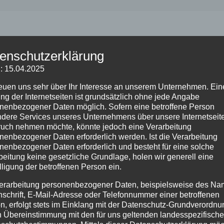
enschutzerklärung
: 15.04.2025
an unserem Unternehmen. Eine Nutzung der Internetseiten is
n eine betroffene Person besondere Services unseres Unte
reuen uns sehr über Ihr Interesse an unserem Unternehmen. Ein
ng der Internetseiten ist grundsätzlich ohne jede Angabe
eine Verarbeitung personenbezogener Daten erforderlich w
nenbezogener Daten möglich. Sofern eine betroffene Person
 besteht für eine solche Verarbeitung keine gesetzliche Gr
dere Services unseres Unternehmens über unsere Internetseite
uch nehmen möchte, könnte jedoch eine Verarbeitung
nenbezogener Daten erforderlich werden. Ist die Verarbeitung
nenbezogener Daten erforderlich und besteht für eine solche
n, beispielsweise des Namens, der Anschrift, E-Mail-Adre
beitung keine gesetzliche Grundlage, holen wir generell eine
nklang mit der Datenschutz-Grundverordnung und in Überei
lligung der betroffenen Person ein.
gen. Mittels dieser Datenschutzerklärung möchte unser Un
erarbeitung personenbezogener Daten, beispielsweise des Na
, genutzten und verarbeiteten personenbezogenen Daten 
nschrift, E-Mail-Adresse oder Telefonnummer einer betroffenen
ärung über die ihnen zustehenden Rechte aufgeklärt.
n, erfolgt stets im Einklang mit der Datenschutz-Grundverordnu
n Übereinstimmung mit den für uns geltenden landesspezifisch