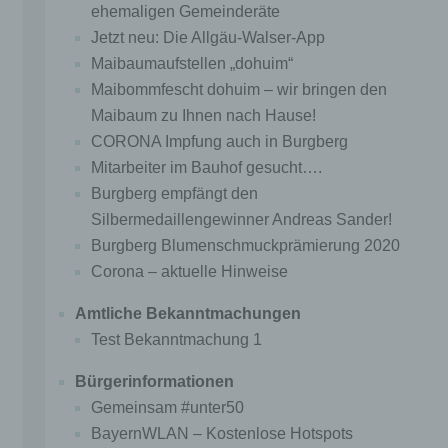
87545 Burgberg
ehemaligen Gemeinderäte
Jetzt neu: Die Allgäu-Walser-App
Deutschland
Maibaumaufstellen „dohuim“
49832167220
Maibommfescht dohuim – wir bringen den
E-Mail: info@burgberg.de
Maibaum zu Ihnen nach Hause!
CORONA Impfung auch in Burgberg
DE 128804114
Mitarbeiter im Bauhof gesucht….
Burgberg empfängt den
Cookies / SessionStorage / LocalStorage
Silbermedaillengewinner Andreas Sander!
Die Internetseiten verwenden teilweise so
Burgberg Blumenschmuckprämierung 2020
genannte Cookies, LocalStorage und
Corona – aktuelle Hinweise
SessionStorage. Dies dient dazu, unser Angebot
nutzerfreundlicher, effektiver und sicherer zu
Amtliche Bekanntmachungen
machen. Local Storage und SessionStorage ist
eine Technologie, mit welcher ihr Browser Daten
Test Bekanntmachung 1
auf Ihrem Computer oder mobilen Gerät
abspeichert. Cookies sind Textdateien, welche
Bürgerinformationen
über einen Internetbrowser auf einem
Gemeinsam #unter50
Computersystem abgelegt und gespeichert
BayernWLAN – Kostenlose Hotspots
werden. Sie können die Verwendung von Cookies,