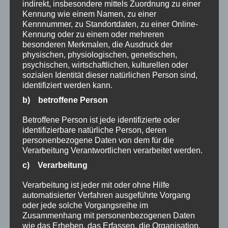
indirekt, insbesondere mittels Zuordnung zu einer
Eingeschränkter Service im Bürgerbüro am
Kennung wie einem Namen, zu einer
Kennnummer, zu Standortdaten, zu einer Online-
Freitag, 2. Mai 2025
Kennung oder zu einem oder mehreren
Wasserausstellung findet neue Heimat in
besonderen Merkmalen, die Ausdruck der
Burgberg
physischen, physiologischen, genetischen,
Grüntenhexen kommen zum Rathaussturm!
psychischen, wirtschaftlichen, kulturellen oder
sozialen Identität dieser natürlichen Person sind,
Fackelwanderung zur Faschingszeit
identifiziert werden kann.
Bekanntmachung zur Bundestagswahl
b) betroffene Person
Weihnachtsgrüße aus Burgberg!
Silvesterparty 2024
Betroffene Person ist jede identifizierte oder
identifizierbare natürliche Person, deren
Christbaumsammelaktion für Funkenfeuer!
personenbezogene Daten von dem für die
ACHTUNG – Übungsschießen der
Verarbeitung Verantwortlichen verarbeitet werden.
Böllerschützen!
c) Verarbeitung
Kunsthandwerkermarkt
Sperrung Alpweg
Verarbeitung ist jeder mit oder ohne Hilfe
automatisierter Verfahren ausgeführte Vorgang
Azubi gesucht
oder jede solche Vorgangsreihe im
Jetzt auch bei WhatsApp!
Zusammenhang mit personenbezogenen Daten
Weg Hochgratstraße wieder geöffnet
wie das Erheben, das Erfassen, die Organisation,