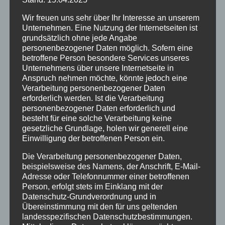
Kehrmaschine
Wir freuen uns sehr über Ihr Interesse an unserem
Behinderung Durchfahrt Alpweg
Unternehmen. Eine Nutzung der Internetseiten ist
Ferienbetreuung
grundsätzlich ohne jede Angabe
Hochwasserschutz Dorfbach
personenbezogener Daten möglich. Sofern eine
betroffene Person besondere Services unseres
Maibaumaufstellen
Unternehmens über unsere Internetseite in
Ergebnisse der Stichwahl
Anspruch nehmen möchte, könnte jedoch eine
Infos zur Stichwahl
Verarbeitung personenbezogener Daten
erforderlich werden. Ist die Verarbeitung
Warntag in Bayern – 12. März 2026
personenbezogener Daten erforderlich und
Wahlergebnisse zur Kommunalwahl 2026
besteht für eine solche Verarbeitung keine
Sonderausgabe zur Kommunalwahl 2026
gesetzliche Grundlage, holen wir generell eine
Check Dein Haus -Vortragsabend
Einwilligung der betroffenen Person ein.
Straßensperrung zum Nachtumzug
Die Verarbeitung personenbezogener Daten,
Fasnachtstermine 2026
beispielsweise des Namens, der Anschrift, E-Mail-
Adresse oder Telefonnummer einer betroffenen
Burgberger Wahlforum
Person, erfolgt stets im Einklang mit der
Fackelwanderung zur Winterzeit
Datenschutz-Grundverordnung und in
Öffnungszeiten Rathaus bis 06. Januar
Übereinstimmung mit den für uns geltenden
2026
landesspezifischen Datenschutzbestimmungen.