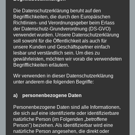
Grüntenstafette
Alfons Zeller zum Ehrenbürger ernannt
Die Datenschutzerklärung beruht auf den
Straßensperrung
Begrifflichkeiten, die durch den Europäischen
Richtlinien- und Verordnungsgeber beim Erlass
Sommer Ferienprogramm in den Erzgruben
der Datenschutz-Grundverordnung (DS-GVO)
Dorffest 2025 abgesagt
verwendet wurden. Unsere Datenschutzerklärung
Neue Regelung für Lichtbilder
soll sowohl für die Öffentlichkeit als auch für
unsere Kunden und Geschäftspartner einfach
Ausweisdokumente
lesbar und verständlich sein. Um dies zu
Verkehrskonzept 2025
gewährleisten, möchten wir vorab die verwendeten
26.07.2025 Burgberger Dorffest
Begrifflichkeiten erläutern.
Falsche Wegmarkierungen am Grünten
Wir verwenden in dieser Datenschutzerklärung
Hinweis Holzfällarbeiten
unter anderem die folgenden Begriffe:
Kapellenfest in Häuser – 21. und 22. Juni
2025
a) personenbezogene Daten
Hörnlemesse am Burgberger Hörnle
Personenbezogene Daten sind alle Informationen,
Mülltonnen ab sofort bitte ab 6 Uhr
die sich auf eine identifizierte oder identifizierbare
bereitstellen!
natürliche Person (im Folgenden „betroffene
Person") beziehen. Als identifizierbar wird eine
Umfrage zur kommunale Wärmeplanung
natürliche Person angesehen, die direkt oder
gestartet