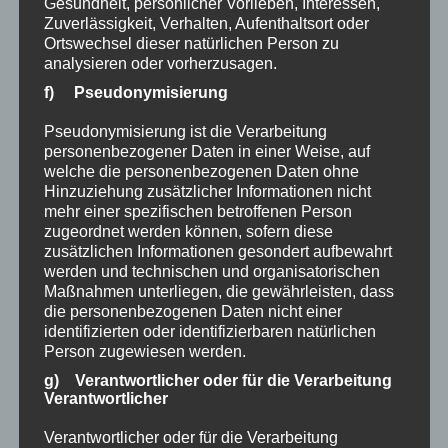
Gesundheit, persönlicher Vorlieben, Interessen,
Starzlachklamm gesperrt!
Zuverlässigkeit, Verhalten, Aufenthaltsort oder
Fackelwanderung zur Faschingszeit
Ortswechsel dieser natürlichen Person zu
Mikrozensus 2024
analysieren oder vorherzusagen.
Burgberger Nachtumzug 2024
f) Pseudonymisierung
Demonstration in Agathazell
Pseudonymisierung ist die Verarbeitung
Frohe Weihnachten…
personenbezogener Daten in einer Weise, auf
Pächter für den „Knappenhock“ gesucht!
welche die personenbezogenen Daten ohne
Hinzuziehung zusätzlicher Informationen nicht
Hofbachweg gesperrt!
mehr einer spezifischen betroffenen Person
Kinderreisepass wird zum 01.01.2024
zugeordnet werden können, sofern diese
abgeschafft
zusätzlichen Informationen gesondert aufbewahrt
Bebbi B. & Gustav L. und die
werden und technischen und organisatorischen
Maßnahmen unterliegen, die gewährleisten, dass
Gruschtbrothers
die personenbezogenen Daten nicht einer
Burgentage 2023 – Geschichtenerzählerin
identifizierten oder identifizierbaren natürlichen
Julia Krusch kommt nach Burgberg!
Person zugewiesen werden.
Burgentage 2023 -Vortrag „Burgberg – die
g) Verantwortlicher oder für die Verarbeitung
Verantwortlicher
Burg am Berg“
Sperrung Weg Richtung Wagneritz
Verantwortlicher oder für die Verarbeitung