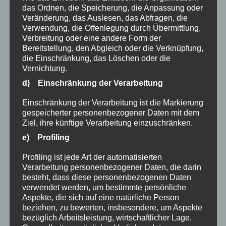
das Ordnen, die Speicherung, die Anpassung oder
Altbürgermeister Dieter Fischer ist neuer
Veränderung, das Auslesen, das Abfragen, die
Ehrenbürger von Burgberg!
Verwendung, die Offenlegung durch Übermittlung,
Kirchenkonzert
Verbreitung oder eine andere Form der
Fußweg Hochgratstraße gesperrt
Bereitstellung, den Abgleich oder die Verknüpfung,
die Einschränkung, das Löschen oder die
Sperrung Dorfplatz
Vernichtung.
Forstarbeiten
d) Einschränkung der Verarbeitung
Mitarbeiter gesucht!
Bekanntmachung
Einschränkung der Verarbeitung ist die Markierung
gespeicherter personenbezogener Daten mit dem
Sperrung Blaichacher Straße
Ziel, ihre künftige Verarbeitung einzuschränken.
ISEK – Sanierungsgebiet im Ortszentrum
e) Profiling
100 Jahre Jägerdenkmal auf dem Grünten
Bürgerversammlung – 22. Juli 2024
Profiling ist jede Art der automatisierten
Kita St. Ulrich sucht Unterstützung
Verarbeitung personenbezogener Daten, die darin
besteht, dass diese personenbezogenen Daten
Rathaus geschlossen!
verwendet werden, um bestimmte persönliche
Bekanntmachung zur Europawahl
Aspekte, die sich auf eine natürliche Person
Bergwachtübung am Grünten
beziehen, zu bewerten, insbesondere, um Aspekte
bezüglich Arbeitsleistung, wirtschaftlicher Lage,
Johlarobed am 13. April 2024