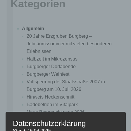
Kategorien
Allgemein
20 Jahre Erzgruben Burgberg –
Jubiläumssommer mit vielen besonderen
Erlebnissen
Halbzeit im Mikrozensus
Burgberger Dorfabende
Burgberger Weinfest
Vollsperrung der Staatsstraße 2007 in
Burgberg am 10. Juli 2026
Hinweis Heckenschnitt
Badebetrieb im Vitalpark
Neue Bodenrichtwerte 2026
Brückensanierung Bachtelweg
Datenschutzerklärung
Tag der offenen Tür
Stand: 15.04.2025