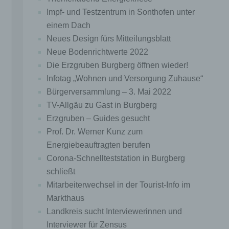
der personenbezogene Daten offengelegt werden,
Impf- und Testzentrum in Sonthofen unter
unabhängig davon, ob es sich bei ihr um einen
einem Dach
Dritten handelt oder nicht. Behörden, die im
Neues Design fürs Mitteilungsblatt
Rahmen eines bestimmten Untersuchungsauftrags
nach dem Unionsrecht oder dem Recht der
Neue Bodenrichtwerte 2022
Mitgliedstaaten möglicherweise
Die Erzgruben Burgberg öffnen wieder!
personenbezogene Daten erhalten, gelten jedoch
Infotag „Wohnen und Versorgung Zuhause“
nicht als Empfänger.
Bürgerversammlung – 3. Mai 2022
j) Dritter
TV-Allgäu zu Gast in Burgberg
Dritter ist eine natürliche oder juristische Person,
Erzgruben – Guides gesucht
Behörde, Einrichtung oder andere Stelle außer der
Prof. Dr. Werner Kunz zum
betroffenen Person, dem Verantwortlichen, dem
Energiebeauftragten berufen
Auftragsverarbeiter und den Personen, die unter
der unmittelbaren Verantwortung des
Corona-Schnellteststation in Burgberg
Verantwortlichen oder des Auftragsverarbeiters
schließt
befugt sind, die personenbezogenen Daten zu
Mitarbeiterwechsel in der Tourist-Info im
verarbeiten.
Markthaus
k) Einwilligung
Landkreis sucht Interviewerinnen und
Einwilligung ist jede von der betroffenen Person
Interviewer für Zensus