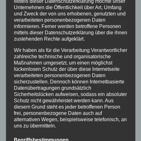
Mittels dieser Datenschutzerklärung möchte unser
Silvesterparty am Dorfplatz
Unternehmen die Öffentlichkeit über Art, Umfang
Vorweihnacht im Dorf
und Zweck der von uns erhobenen, genutzten und
Schneeräumen und Sicherung der
verarbeiteten personenbezogenen Daten
informieren. Ferner werden betroffene Personen
Gehbahnen im Gemeindegebiet
mittels dieser Datenschutzerklärung über die ihnen
Einreichung von Förderanfragen des ILE-
zustehenden Rechte aufgeklärt.
Regionalbudgets
Wir haben als für die Verarbeitung Verantwortlicher
Intelligente Energielösungen fürs eigene
zahlreiche technische und organisatorische
Heim
Maßnahmen umgesetzt, um einen möglichst
Stand und Klarstellung –
lückenlosen Schutz der über diese Internetseite
verarbeiteten personenbezogenen Daten
Bauleitplanverfahren „Südlich der
sicherzustellen. Dennoch können Internetbasierte
Edelweißstraße“
Datenübertragungen grundsätzlich
Hebauf für den Neubau der
Sicherheitslücken aufweisen, sodass ein absoluter
Schutz nicht gewährleistet werden kann. Aus
Kindertagesstätte St. Ulrich
diesem Grund steht es jeder betroffenen Person
Wenn zwoi Globetrottel auf Weltrois
frei, personenbezogene Daten auch auf
ganget…
alternativen Wegen, beispielsweise telefonisch, an
Bitte beachten Sie das „Lichtraumprofil“
uns zu übermitteln.
Soldaten- und Veteranengedenktag
Begriffsbestimmungen