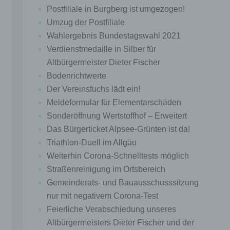
freiwillig für den bestimmten Fall in informierter
Postfiliale in Burgberg ist umgezogen!
Weise und unmissverständlich abgegebene
Umzug der Postfiliale
Willensbekundung in Form einer Erklärung oder
einer sonstigen eindeutigen bestätigenden
Wahlergebnis Bundestagswahl 2021
Handlung, mit der die betroffene Person zu
Verdienstmedaille in Silber für
verstehen gibt, dass sie mit der Verarbeitung der
Altbürgermeister Dieter Fischer
sie betreffenden personenbezogenen Daten
einverstanden ist.
Bodenrichtwerte
Der Vereinsfuchs lädt ein!
Name und Anschrift des für die Verarbeitung
Verantwortlichen
Meldeformular für Elementarschäden
Sonderöffnung Wertstoffhof – Erweitert
Verantwortlicher im Sinne der Datenschutz-
Grundverordnung, sonstiger in den Mitgliedstaaten
Das Bürgerticket Alpsee-Grünten ist da!
der Europäischen Union geltenden
Triathlon-Duell im Allgäu
Datenschutzgesetze und anderer Bestimmungen
Weiterhin Corona-Schnelltests möglich
mit datenschutzrechtlichem Charakter ist die:
Straßenreinigung im Ortsbereich
Gemeinde Burgberg im Allgäu
Gemeinderats- und Bauausschusssitzung
nur mit negativem Corona-Test
Herr Bürgermeister André Eckardt
Feierliche Verabschiedung unseres
Grüntenstraße 2
Altbürgermeisters Dieter Fischer und der