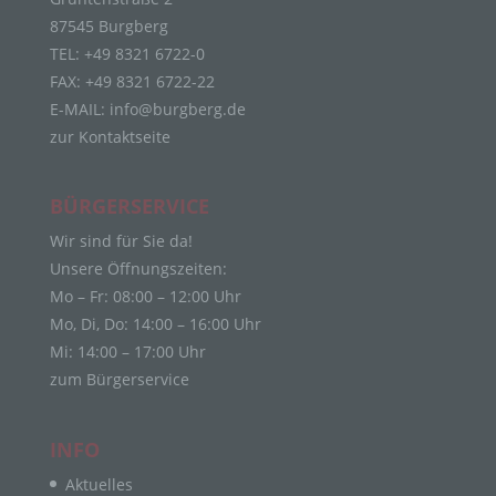
die sich auf eine identifizierte oder identifizierbare
87545 Burgberg
natürliche Person (im Folgenden „betroffene
Person") beziehen. Als identifizierbar wird eine
TEL: +49 8321 6722-0
natürliche Person angesehen, die direkt oder
FAX: +49 8321 6722-22
indirekt, insbesondere mittels Zuordnung zu einer
E-MAIL:
info@burgberg.de
Kennung wie einem Namen, zu einer
zur Kontaktseite
Kennnummer, zu Standortdaten, zu einer Online-
Kennung oder zu einem oder mehreren
besonderen Merkmalen, die Ausdruck der
BÜRGERSERVICE
physischen, physiologischen, genetischen,
psychischen, wirtschaftlichen, kulturellen oder
Wir sind für Sie da!
sozialen Identität dieser natürlichen Person sind,
Unsere Öffnungszeiten:
identifiziert werden kann.
Mo – Fr: 08:00 – 12:00 Uhr
b) betroffene Person
Mo, Di, Do: 14:00 – 16:00 Uhr
Betroffene Person ist jede identifizierte oder
Mi: 14:00 – 17:00 Uhr
identifizierbare natürliche Person, deren
zum Bürgerservice
personenbezogene Daten von dem für die
Verarbeitung Verantwortlichen verarbeitet werden.
INFO
c) Verarbeitung
Aktuelles
Verarbeitung ist jeder mit oder ohne Hilfe