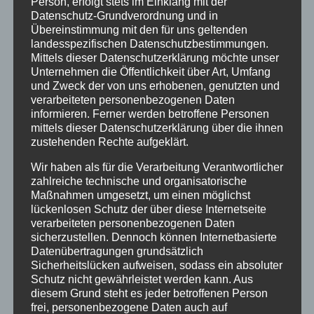
Person, erfolgt stets im Einklang mit der
Startseite
Datenschutz-Grundverordnung und in
Veranstaltungen
Übereinstimmung mit den für uns geltenden
landesspezifischen Datenschutzbestimmungen.
Mittels dieser Datenschutzerklärung möchte unser
Stichwörter
Unternehmen die Öffentlichkeit über Art, Umfang
und Zweck der von uns erhobenen, genutzten und
2024
agathazell
Aktion
Allgäu
alpsee-grünten
verarbeiteten personenbezogenen Daten
informieren. Ferner werden betroffene Personen
Antrag
Arbeiten
ausweis
Bauhof
Bayern
mittels dieser Datenschutzerklärung über die ihnen
zustehenden Rechte aufgeklärt.
Bekanntmachung
Brauchtum
burgberg
Wir haben als für die Verarbeitung Verantwortlicher
Burgberg im Allgäu
burgentage
Bürger
Bürgerbüro
zahlreiche technische und organisatorische
Bürgerinfo
bürgermeister
corona
Dorfplatz
Maßnahmen umgesetzt, um einen möglichst
lückenlosen Schutz der über diese Internetseite
ehrung
Gemeinde
Gemeinde Burgberg
verarbeiteten personenbezogenen Daten
sicherzustellen. Dennoch können Internetbasierte
gemeinderat
Gesucht
Grünten
Grüntenhalle
Datenübertragungen grundsätzlich
Sicherheitslücken aufweisen, sodass ein absoluter
hinweis
hochwasser
Holzfällung
Schutz nicht gewährleistet werden kann. Aus
diesem Grund steht es jeder betroffenen Person
Landkreis Oberallgäu
Landratsamt
Maibaum
frei, personenbezogene Daten auch auf