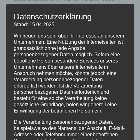
erneuerbare Energien
Datenschutzerklärung
20 Jahre Erzgruben Burgberg –
Stand: 15.04.2025
Jubiläumssommer mit vielen besonderen
Wir freuen uns sehr über Ihr Interesse an unserem
Erlebnissen
Unternehmen. Eine Nutzung der Internetseiten ist
Halbzeit im Mikrozensus
grundsätzlich ohne jede Angabe
personenbezogener Daten möglich. Sofern eine
Burgberger Dorfabende
betroffene Person besondere Services unseres
Unternehmens über unsere Internetseite in
Anspruch nehmen möchte, könnte jedoch eine
Kategorien
Verarbeitung personenbezogener Daten
Allgemein
erforderlich werden. Ist die Verarbeitung
personenbezogener Daten erforderlich und
Amtliche Bekanntmachungen
besteht für eine solche Verarbeitung keine
gesetzliche Grundlage, holen wir generell eine
Bürgerinformationen
Einwilligung der betroffenen Person ein.
Fortbildungen
Die Verarbeitung personenbezogener Daten,
beispielsweise des Namens, der Anschrift, E-Mail-
Klimaschutz Best Practice
Adresse oder Telefonnummer einer betroffenen