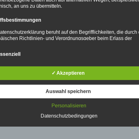
onisch, an uns zu übermitteln.
iffsbestimmungen
atenschutzerklärung beruht auf den Begrifflichkeiten, die durch
äischen Richtlinien- und Verordnungsgeber beim Erlass der
schutz-Grundverordnung (DS-GVO) verwendet wurden. Unser
schutzerklärung soll sowohl für die Öffentlichkeit als auch für u
ssenziell
n und Geschäftspartner einfach lesbar und verständlich sein.
zu gewährleisten, möchten wir vorab die verwendeten
flichkeiten erläutern.
✓ Akzeptieren
erwenden in dieser Datenschutzerklärung unter anderem die
nden Begriffe:
Auswahl speichern
ersonenbezogene Daten
Personalisieren
nenbezogene Daten sind alle Informationen, die sich auf eine
Datenschutzbedingungen
ifizierte oder identifizierbare natürliche Person (im Folgenden
ffene Person") beziehen. Als identifizierbar wird eine natürliche
n angesehen, die direkt oder indirekt, insbesondere mittels
nung zu einer Kennung wie einem Namen, zu einer Kennnumm