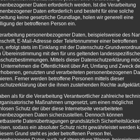
nenbezogener Daten erforderlich werden. Ist die Verarbeitung
ich die Kinder auf den Nikolaus mit seinen Klausen freuen.
nenbezogener Daten erforderlich und besteht für eine solche
Vereine!
beitung keine gesetzliche Grundlage, holen wir generell eine
lligung der betroffenen Person ein.
erarbeitung personenbezogener Daten, beispielsweise des Na
nschrift, E-Mail-Adresse oder Telefonnummer einer betroffenen
n, erfolgt stets im Einklang mit der Datenschutz-Grundverordnu
n Übereinstimmung mit den für uns geltenden landesspezifisch
schutzbestimmungen. Mittels dieser Datenschutzerklärung mö
 Unternehmen die Öffentlichkeit über Art, Umfang und Zweck de
rhobenen, genutzten und verarbeiteten personenbezogenen Da
mieren. Ferner werden betroffene Personen mittels dieser
schutzerklärung über die ihnen zustehenden Rechte aufgeklärt
aben als für die Verarbeitung Verantwortlicher zahlreiche techn
rganisatorische Maßnahmen umgesetzt, um einen möglichst
nlosen Schutz der über diese Internetseite verarbeiteten
nenbezogenen Daten sicherzustellen. Dennoch können
netbasierte Datenübertragungen grundsätzlich Sicherheitslücke
isen, sodass ein absoluter Schutz nicht gewährleistet werden k
iesem Grund steht es jeder betroffenen Person frei,
nenbezogene Daten auch auf alternativen Wegen, beispielswe