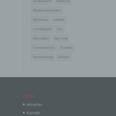
Landratsamt
Maibaum
en
en,
Maibaumaufstellen
Markthaus
mithilfe
musikkapelle
neu
e
Oberallgäu
Sperrung
ng
Trachtenverein
Tradition
Veranstaltung
Verkehr
hang
der
INFO
g, das
Aktuelles
Kontakt