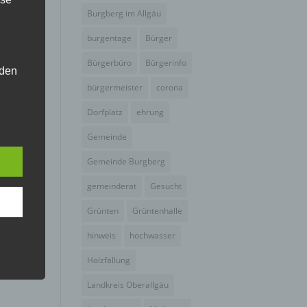
Burgberg im Allgäu
burgentage
Bürger
Bürgerbüro
Bürgerinfo
 den
bürgermeister
corona
e
nsere
Dorfplatz
ehrung
 Um
Gemeinde
Gemeinde Burgberg
gemeinderat
Gesucht
Grünten
Grüntenhalle
hinweis
hochwasser
Holzfällung
Landkreis Oberallgäu
er, zu