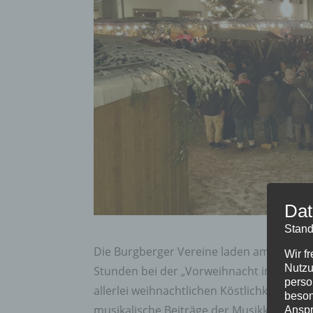
Dat
Stand
Die Burgberger Vereine laden am
Samsta
Wir f
Nutzu
Stunden bei der „Vorweihnacht im Dorf“ e
perso
allerlei weihnachtlichen Köstlichkeiten 
beson
musikalische Beiträge der Musikkapelle,
Anspr