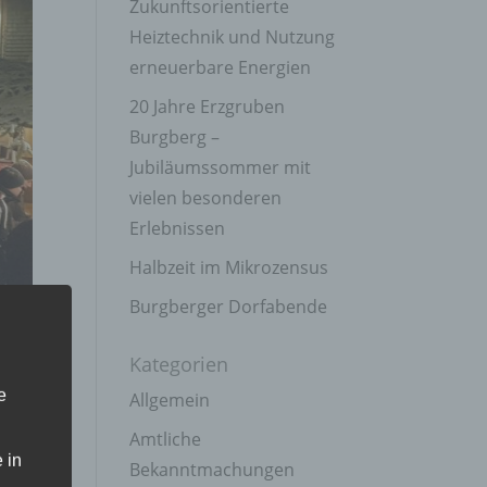
Zukunftsorientierte
Heiztechnik und Nutzung
erneuerbare Energien
20 Jahre Erzgruben
Burgberg –
Jubiläumssommer mit
vielen besonderen
Erlebnissen
Halbzeit im Mikrozensus
Burgberger Dorfabende
Kategorien
en
e
Allgemein
Amtliche
 in
Bekanntmachungen
e