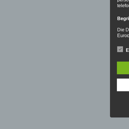
telef
Begr
Die D
Europ
Daten
Daten
E
Kunde
dies 
Begrif
Wir v
folge
a) p
Perso
ident
„betro
Perso
Zuord