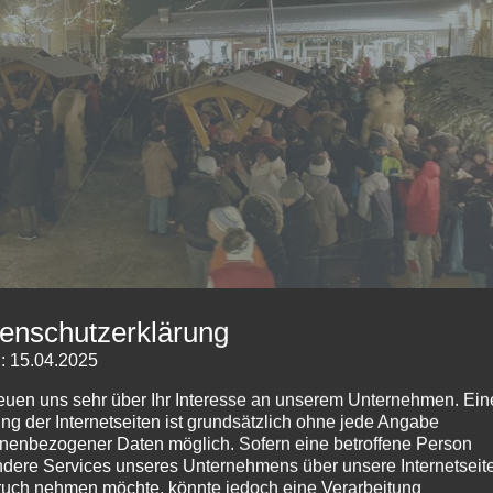
enschutzerklärung
: 15.04.2025
g, den 13. Dezember 2025, ab 16 Uhr
wieder zu adventlich
reuen uns sehr über Ihr Interesse an unserem Unternehmen. Ein
ng der Internetseiten ist grundsätzlich ohne jede Angabe
in. Der kleine, gemütliche Weihnachtsmarkt bietet neben
nenbezogener Daten möglich. Sofern eine betroffene Person
auch Selbstgebasteltes. Für die passende Stimmung sorgen
dere Services unseres Unternehmens über unsere Internetseite
 der Alphornbläser und Aufführungen der Grundschule sowi
uch nehmen möchte, könnte jedoch eine Verarbeitung