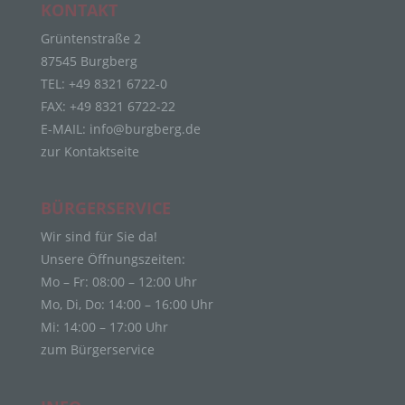
Personenbezogene Daten sind alle Informationen,
KONTAKT
die sich auf eine identifizierte oder identifizierbare
natürliche Person (im Folgenden „betroffene
Grüntenstraße 2
Person") beziehen. Als identifizierbar wird eine
87545 Burgberg
natürliche Person angesehen, die direkt oder
TEL: +49 8321 6722-0
indirekt, insbesondere mittels Zuordnung zu einer
FAX: +49 8321 6722-22
Kennung wie einem Namen, zu einer
Kennnummer, zu Standortdaten, zu einer Online-
E-MAIL:
info@burgberg.de
Kennung oder zu einem oder mehreren
zur Kontaktseite
besonderen Merkmalen, die Ausdruck der
physischen, physiologischen, genetischen,
psychischen, wirtschaftlichen, kulturellen oder
BÜRGERSERVICE
sozialen Identität dieser natürlichen Person sind,
Wir sind für Sie da!
identifiziert werden kann.
Unsere Öffnungszeiten:
b) betroffene Person
Mo – Fr: 08:00 – 12:00 Uhr
Betroffene Person ist jede identifizierte oder
Mo, Di, Do: 14:00 – 16:00 Uhr
identifizierbare natürliche Person, deren
Mi: 14:00 – 17:00 Uhr
personenbezogene Daten von dem für die
zum Bürgerservice
Verarbeitung Verantwortlichen verarbeitet werden.
c) Verarbeitung