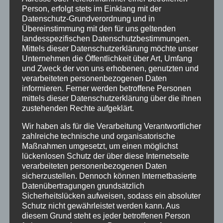
Klimaschutz Best Practice
Person, erfolgt stets im Einklang mit der
Datenschutz-Grundverordnung und in
Startseite
Übereinstimmung mit den für uns geltenden
landesspezifischen Datenschutzbestimmungen.
Veranstaltungen
Mittels dieser Datenschutzerklärung möchte unser
Unternehmen die Öffentlichkeit über Art, Umfang
Stichwörter
und Zweck der von uns erhobenen, genutzten und
verarbeiteten personenbezogenen Daten
2024
agathazell
Aktion
Allgäu
alpsee-grünten
informieren. Ferner werden betroffene Personen
mittels dieser Datenschutzerklärung über die ihnen
Antrag
Arbeiten
ausweis
Bauhof
Bayern
zustehenden Rechte aufgeklärt.
Bekanntmachung
Brauchtum
burgberg
Wir haben als für die Verarbeitung Verantwortlicher
zahlreiche technische und organisatorische
Burgberg im Allgäu
burgentage
Bürger
Bürgerbüro
Maßnahmen umgesetzt, um einen möglichst
lückenlosen Schutz der über diese Internetseite
Bürgerinfo
bürgermeister
corona
Dorfplatz
verarbeiteten personenbezogenen Daten
sicherzustellen. Dennoch können Internetbasierte
ehrung
Gemeinde
Gemeinde Burgberg
Datenübertragungen grundsätzlich
gemeinderat
Gesucht
Grünten
Grüntenhalle
Sicherheitslücken aufweisen, sodass ein absoluter
Schutz nicht gewährleistet werden kann. Aus
hinweis
hochwasser
Holzfällung
diesem Grund steht es jeder betroffenen Person