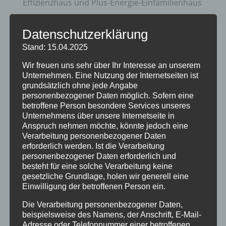
Effizienzhaus und Plus-Energie-Einfamilienhaus
Zukunftsorientierte Heiztechnik und Nutzung
Datenschutzerklärung
erneuerbare Energien
Stand: 15.04.2025
20 Jahre Erzgruben Burgberg –
Wir freuen uns sehr über Ihr Interesse an unserem
Jubiläumssommer mit vielen besonderen
Unternehmen. Eine Nutzung der Internetseiten ist
Erlebnissen
grundsätzlich ohne jede Angabe
personenbezogener Daten möglich. Sofern eine
Halbzeit im Mikrozensus
betroffene Person besondere Services unseres
Unternehmens über unsere Internetseite in
Burgberger Dorfabende
Anspruch nehmen möchte, könnte jedoch eine
Verarbeitung personenbezogener Daten
Kategorien
erforderlich werden. Ist die Verarbeitung
personenbezogener Daten erforderlich und
Allgemein
besteht für eine solche Verarbeitung keine
gesetzliche Grundlage, holen wir generell eine
Amtliche Bekanntmachungen
Einwilligung der betroffenen Person ein.
Bürgerinformationen
Die Verarbeitung personenbezogener Daten,
Fortbildungen
beispielsweise des Namens, der Anschrift, E-Mail-
Adresse oder Telefonnummer einer betroffenen