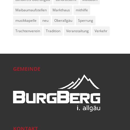
Maibaumaufstellen
Markthaus
mithilfe
musikkapelle
neu
Oberallgäu
Sperrung
Trachtenverein
Tradition
Veranstaltung
Verkehr
GEMEINDE
KONTAKT