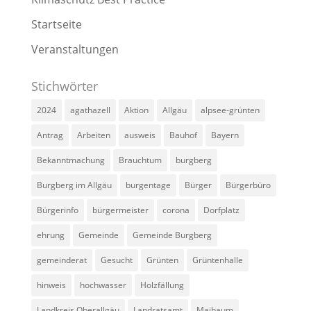
Startseite
Veranstaltungen
Stichwörter
2024
agathazell
Aktion
Allgäu
alpsee-grünten
Antrag
Arbeiten
ausweis
Bauhof
Bayern
Bekanntmachung
Brauchtum
burgberg
Burgberg im Allgäu
burgentage
Bürger
Bürgerbüro
Bürgerinfo
bürgermeister
corona
Dorfplatz
ehrung
Gemeinde
Gemeinde Burgberg
gemeinderat
Gesucht
Grünten
Grüntenhalle
hinweis
hochwasser
Holzfällung
Landkreis Oberallgäu
Landratsamt
Maibaum