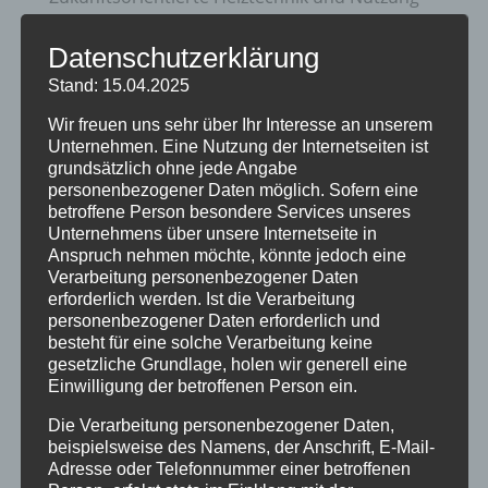
erneuerbare Energien
Datenschutzerklärung
20 Jahre Erzgruben Burgberg –
Stand: 15.04.2025
Jubiläumssommer mit vielen besonderen
Wir freuen uns sehr über Ihr Interesse an unserem
Erlebnissen
Unternehmen. Eine Nutzung der Internetseiten ist
Halbzeit im Mikrozensus
grundsätzlich ohne jede Angabe
personenbezogener Daten möglich. Sofern eine
Burgberger Dorfabende
betroffene Person besondere Services unseres
Unternehmens über unsere Internetseite in
Anspruch nehmen möchte, könnte jedoch eine
Kategorien
Verarbeitung personenbezogener Daten
Allgemein
erforderlich werden. Ist die Verarbeitung
personenbezogener Daten erforderlich und
Amtliche Bekanntmachungen
besteht für eine solche Verarbeitung keine
gesetzliche Grundlage, holen wir generell eine
Bürgerinformationen
Einwilligung der betroffenen Person ein.
Fortbildungen
Die Verarbeitung personenbezogener Daten,
beispielsweise des Namens, der Anschrift, E-Mail-
Klimaschutz Best Practice
Adresse oder Telefonnummer einer betroffenen