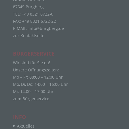
die sich auf eine identifizierte oder identifizierbare
87545 Burgberg
natürliche Person (im Folgenden „betroffene
Person") beziehen. Als identifizierbar wird eine
TEL: +49 8321 6722-0
natürliche Person angesehen, die direkt oder
FAX: +49 8321 6722-22
indirekt, insbesondere mittels Zuordnung zu einer
E-MAIL:
info@burgberg.de
Kennung wie einem Namen, zu einer
zur Kontaktseite
Kennnummer, zu Standortdaten, zu einer Online-
Kennung oder zu einem oder mehreren
besonderen Merkmalen, die Ausdruck der
BÜRGERSERVICE
physischen, physiologischen, genetischen,
psychischen, wirtschaftlichen, kulturellen oder
Wir sind für Sie da!
sozialen Identität dieser natürlichen Person sind,
Unsere Öffnungszeiten:
identifiziert werden kann.
Mo – Fr: 08:00 – 12:00 Uhr
b) betroffene Person
Mo, Di, Do: 14:00 – 16:00 Uhr
Betroffene Person ist jede identifizierte oder
Mi: 14:00 – 17:00 Uhr
identifizierbare natürliche Person, deren
zum Bürgerservice
personenbezogene Daten von dem für die
Verarbeitung Verantwortlichen verarbeitet werden.
INFO
c) Verarbeitung
Aktuelles
Verarbeitung ist jeder mit oder ohne Hilfe