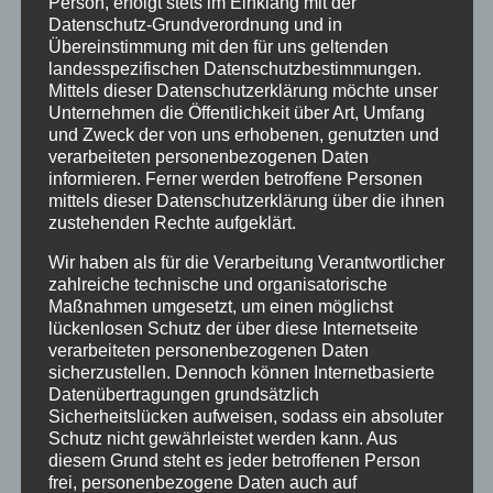
Person, erfolgt stets im Einklang mit der
Startseite
Datenschutz-Grundverordnung und in
Veranstaltungen
Übereinstimmung mit den für uns geltenden
landesspezifischen Datenschutzbestimmungen.
Mittels dieser Datenschutzerklärung möchte unser
Stichwörter
Unternehmen die Öffentlichkeit über Art, Umfang
und Zweck der von uns erhobenen, genutzten und
2024
agathazell
Aktion
Allgäu
alpsee-grünten
verarbeiteten personenbezogenen Daten
informieren. Ferner werden betroffene Personen
Antrag
Arbeiten
ausweis
Bauhof
Bayern
mittels dieser Datenschutzerklärung über die ihnen
zustehenden Rechte aufgeklärt.
Bekanntmachung
Brauchtum
burgberg
Wir haben als für die Verarbeitung Verantwortlicher
Burgberg im Allgäu
burgentage
Bürger
Bürgerbüro
zahlreiche technische und organisatorische
Bürgerinfo
bürgermeister
corona
Dorfplatz
Maßnahmen umgesetzt, um einen möglichst
lückenlosen Schutz der über diese Internetseite
ehrung
Gemeinde
Gemeinde Burgberg
verarbeiteten personenbezogenen Daten
sicherzustellen. Dennoch können Internetbasierte
gemeinderat
Gesucht
Grünten
Grüntenhalle
Datenübertragungen grundsätzlich
Sicherheitslücken aufweisen, sodass ein absoluter
hinweis
hochwasser
Holzfällung
Schutz nicht gewährleistet werden kann. Aus
diesem Grund steht es jeder betroffenen Person
Landkreis Oberallgäu
Landratsamt
Maibaum
frei, personenbezogene Daten auch auf