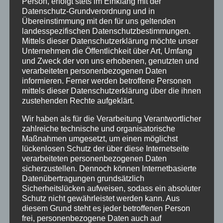
Person, erfolgt stets im Einklang mit der
Startseite
Datenschutz-Grundverordnung und in
Veranstaltungen
Übereinstimmung mit den für uns geltenden
landesspezifischen Datenschutzbestimmungen.
Mittels dieser Datenschutzerklärung möchte unser
Stichwörter
Unternehmen die Öffentlichkeit über Art, Umfang
und Zweck der von uns erhobenen, genutzten und
2024
agathazell
Aktion
Allgäu
alpsee-grünten
verarbeiteten personenbezogenen Daten
informieren. Ferner werden betroffene Personen
Antrag
Arbeiten
ausweis
Bauhof
Bayern
mittels dieser Datenschutzerklärung über die ihnen
zustehenden Rechte aufgeklärt.
Bekanntmachung
Brauchtum
burgberg
Wir haben als für die Verarbeitung Verantwortlicher
Burgberg im Allgäu
burgentage
Bürger
Bürgerbüro
zahlreiche technische und organisatorische
Bürgerinfo
bürgermeister
corona
Dorfplatz
Maßnahmen umgesetzt, um einen möglichst
lückenlosen Schutz der über diese Internetseite
ehrung
Gemeinde
Gemeinde Burgberg
verarbeiteten personenbezogenen Daten
sicherzustellen. Dennoch können Internetbasierte
gemeinderat
Gesucht
Grünten
Grüntenhalle
Datenübertragungen grundsätzlich
Sicherheitslücken aufweisen, sodass ein absoluter
hinweis
hochwasser
Holzfällung
Schutz nicht gewährleistet werden kann. Aus
diesem Grund steht es jeder betroffenen Person
Landkreis Oberallgäu
Landratsamt
Maibaum
frei, personenbezogene Daten auch auf