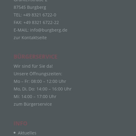
die sich auf eine identifizierte oder identifizierbare
87545 Burgberg
natürliche Person (im Folgenden „betroffene
Person") beziehen. Als identifizierbar wird eine
TEL: +49 8321 6722-0
natürliche Person angesehen, die direkt oder
FAX: +49 8321 6722-22
indirekt, insbesondere mittels Zuordnung zu einer
E-MAIL:
info@burgberg.de
Kennung wie einem Namen, zu einer
zur Kontaktseite
Kennnummer, zu Standortdaten, zu einer Online-
Kennung oder zu einem oder mehreren
besonderen Merkmalen, die Ausdruck der
BÜRGERSERVICE
physischen, physiologischen, genetischen,
psychischen, wirtschaftlichen, kulturellen oder
Wir sind für Sie da!
sozialen Identität dieser natürlichen Person sind,
Unsere Öffnungszeiten:
identifiziert werden kann.
Mo – Fr: 08:00 – 12:00 Uhr
b) betroffene Person
Mo, Di, Do: 14:00 – 16:00 Uhr
Betroffene Person ist jede identifizierte oder
Mi: 14:00 – 17:00 Uhr
identifizierbare natürliche Person, deren
zum Bürgerservice
personenbezogene Daten von dem für die
Verarbeitung Verantwortlichen verarbeitet werden.
INFO
c) Verarbeitung
Aktuelles
Verarbeitung ist jeder mit oder ohne Hilfe