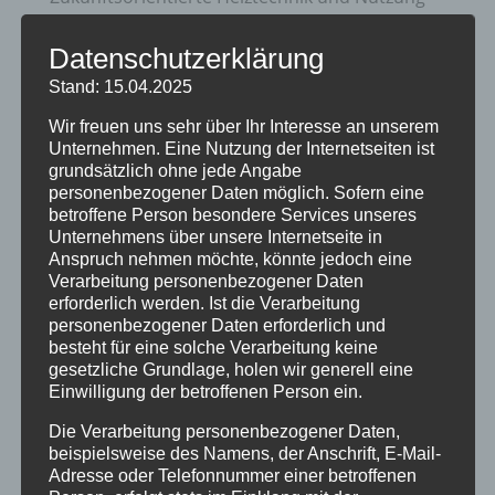
erneuerbare Energien
Datenschutzerklärung
20 Jahre Erzgruben Burgberg –
Stand: 15.04.2025
Jubiläumssommer mit vielen besonderen
Wir freuen uns sehr über Ihr Interesse an unserem
Erlebnissen
Unternehmen. Eine Nutzung der Internetseiten ist
Halbzeit im Mikrozensus
grundsätzlich ohne jede Angabe
personenbezogener Daten möglich. Sofern eine
Burgberger Dorfabende
betroffene Person besondere Services unseres
Unternehmens über unsere Internetseite in
Anspruch nehmen möchte, könnte jedoch eine
Kategorien
Verarbeitung personenbezogener Daten
Allgemein
erforderlich werden. Ist die Verarbeitung
personenbezogener Daten erforderlich und
Amtliche Bekanntmachungen
besteht für eine solche Verarbeitung keine
gesetzliche Grundlage, holen wir generell eine
Bürgerinformationen
Einwilligung der betroffenen Person ein.
Fortbildungen
Die Verarbeitung personenbezogener Daten,
beispielsweise des Namens, der Anschrift, E-Mail-
Klimaschutz Best Practice
Adresse oder Telefonnummer einer betroffenen