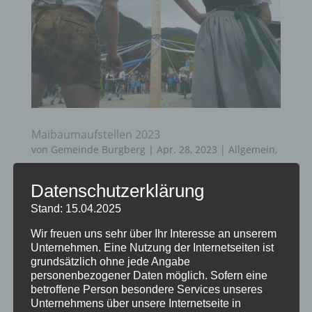
Maibaumaufstellen 2023
von
Gemeinde Burgberg
|
Apr. 28, 2023
|
Allgemein
,
Bürgerinformationen
,
Startseite
Datenschutzerklärung
Der Trachtenverein Burgberg lädt alle Gäste
Stand: 15.04.2025
und Einheimischen zur traditionellen
Wir freuen uns sehr über Ihr Interesse an unserem
Maibaumaufstellung am 1.Mai 2023 ab 13.30
Unternehmen. Eine Nutzung der Internetseiten ist
Uhr auf dem Burgberger Dorfplatz ein. Der
grundsätzlich ohne jede Angabe
personenbezogener Daten möglich. Sofern eine
frisch geschlagene und geschmückte Baum
betroffene Person besondere Services unseres
wird unter den Klängen der Alphornbläser und
Unternehmens über unsere Internetseite in