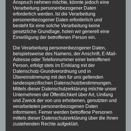
Anspruch nehmen möchte, könnte jedoch eine
der Musikkapelle...
Verarbeitung personenbezogener Daten
erforderlich werden. Ist die Verarbeitung
personenbezogener Daten erforderlich und
besteht für eine solche Verarbeitung keine
gesetzliche Grundlage, holen wir generell eine
Einwilligung der betroffenen Person ein.
Neueste Beiträge
Die Verarbeitung personenbezogener Daten,
20 Jahre Erzgruben Burgberg –
beispielsweise des Namens, der Anschrift, E-Mail-
Adresse oder Telefonnummer einer betroffenen
Jubiläumssommer mit vielen besonderen
Person, erfolgt stets im Einklang mit der
Erlebnissen
Datenschutz-Grundverordnung und in
Übereinstimmung mit den für uns geltenden
Halbzeit im Mikrozensus
landesspezifischen Datenschutzbestimmungen.
Mittels dieser Datenschutzerklärung möchte unser
Burgberger Dorfabende
Unternehmen die Öffentlichkeit über Art, Umfang
Burgberger Weinfest
und Zweck der von uns erhobenen, genutzten und
verarbeiteten personenbezogenen Daten
Vollsperrung der Staatsstraße 2007 in
informieren. Ferner werden betroffene Personen
mittels dieser Datenschutzerklärung über die ihnen
Burgberg am 10. Juli 2026
zustehenden Rechte aufgeklärt.