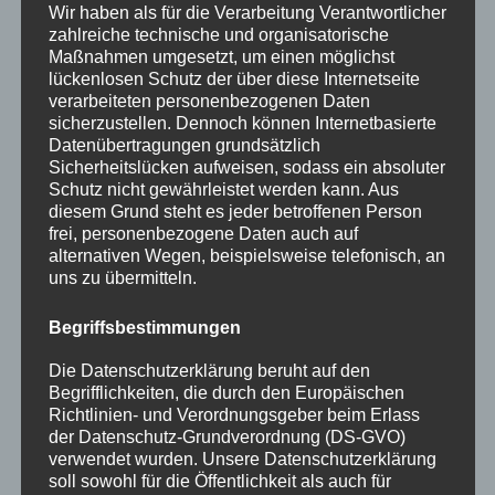
Kategorien
Wir haben als für die Verarbeitung Verantwortlicher
zahlreiche technische und organisatorische
Allgemein
Maßnahmen umgesetzt, um einen möglichst
lückenlosen Schutz der über diese Internetseite
Amtliche Bekanntmachungen
verarbeiteten personenbezogenen Daten
sicherzustellen. Dennoch können Internetbasierte
Bürgerinformationen
Datenübertragungen grundsätzlich
Sicherheitslücken aufweisen, sodass ein absoluter
Fortbildungen
Schutz nicht gewährleistet werden kann. Aus
Startseite
diesem Grund steht es jeder betroffenen Person
frei, personenbezogene Daten auch auf
Veranstaltungen
alternativen Wegen, beispielsweise telefonisch, an
uns zu übermitteln.
Stichwörter
Begriffsbestimmungen
2024
agathazell
Aktion
Allgäu
alpsee-grünten
Die Datenschutzerklärung beruht auf den
Antrag
Arbeiten
ausweis
Bauhof
Bayern
Begrifflichkeiten, die durch den Europäischen
Richtlinien- und Verordnungsgeber beim Erlass
Bekanntmachung
Brauchtum
burgberg
der Datenschutz-Grundverordnung (DS-GVO)
verwendet wurden. Unsere Datenschutzerklärung
Burgberg im Allgäu
burgentage
Bürger
Bürgerbüro
soll sowohl für die Öffentlichkeit als auch für