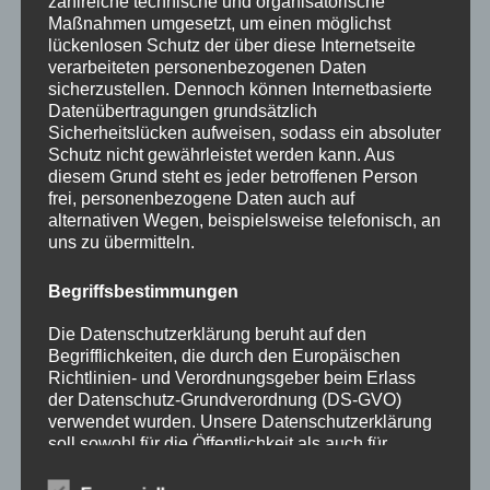
zahlreiche technische und organisatorische
Maßnahmen umgesetzt, um einen möglichst
Fortbildungen
lückenlosen Schutz der über diese Internetseite
verarbeiteten personenbezogenen Daten
Klimaschutz Best Practice
sicherzustellen. Dennoch können Internetbasierte
Datenübertragungen grundsätzlich
Startseite
Sicherheitslücken aufweisen, sodass ein absoluter
Veranstaltungen
Schutz nicht gewährleistet werden kann. Aus
diesem Grund steht es jeder betroffenen Person
frei, personenbezogene Daten auch auf
Stichwörter
alternativen Wegen, beispielsweise telefonisch, an
uns zu übermitteln.
2024
agathazell
Aktion
Allgäu
alpsee-grünten
Antrag
Arbeiten
ausweis
Bauhof
Bayern
Begriffsbestimmungen
Bekanntmachung
Brauchtum
burgberg
Die Datenschutzerklärung beruht auf den
Begrifflichkeiten, die durch den Europäischen
Burgberg im Allgäu
burgentage
Bürger
Bürgerbüro
Richtlinien- und Verordnungsgeber beim Erlass
der Datenschutz-Grundverordnung (DS-GVO)
Bürgerinfo
bürgermeister
corona
Dorfplatz
verwendet wurden. Unsere Datenschutzerklärung
soll sowohl für die Öffentlichkeit als auch für
ehrung
Gemeinde
Gemeinde Burgberg
unsere Kunden und Geschäftspartner einfach
lesbar und verständlich sein. Um dies zu
gemeinderat
Gesucht
Grünten
Grüntenhalle