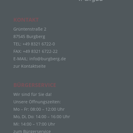
b) betroffene Person
Betroffene Person ist jede identifizierte oder
KONTAKT
identifizierbare natürliche Person, deren
Grüntenstraße 2
personenbezogene Daten von dem für die
Verarbeitung Verantwortlichen verarbeitet werden.
87545 Burgberg
c) Verarbeitung
TEL: +49 8321 6722-0
FAX: +49 8321 6722-22
Verarbeitung ist jeder mit oder ohne Hilfe
E-MAIL:
info@burgberg.de
automatisierter Verfahren ausgeführte Vorgang
zur Kontaktseite
oder jede solche Vorgangsreihe im
Zusammenhang mit personenbezogenen Daten
wie das Erheben, das Erfassen, die Organisation,
BÜRGERSERVICE
das Ordnen, die Speicherung, die Anpassung oder
Veränderung, das Auslesen, das Abfragen, die
Wir sind für Sie da!
Verwendung, die Offenlegung durch Übermittlung,
Unsere Öffnungszeiten:
Verbreitung oder eine andere Form der
Bereitstellung, den Abgleich oder die Verknüpfung,
Mo – Fr: 08:00 – 12:00 Uhr
die Einschränkung, das Löschen oder die
Mo, Di, Do: 14:00 – 16:00 Uhr
Vernichtung.
Mi: 14:00 – 17:00 Uhr
d) Einschränkung der Verarbeitung
zum Bürgerservice