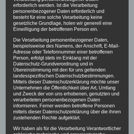
erforderlich werden. Ist die Verarbeitung
Energetische Gebäudesanierung zum
personenbezogener Daten erforderlich und
besteht für eine solche Verarbeitung keine
Effizienzhaus und Plus-Energie-Einfamilienhaus
gesetzliche Grundlage, holen wir generell eine
Zukunftsorientierte Heiztechnik und Nutzung
Einwilligung der betroffenen Person ein.
erneuerbare Energien
Die Verarbeitung personenbezogener Daten,
beispielsweise des Namens, der Anschrift, E-Mail-
20 Jahre Erzgruben Burgberg –
Adresse oder Telefonnummer einer betroffenen
Jubiläumssommer mit vielen besonderen
Person, erfolgt stets im Einklang mit der
Datenschutz-Grundverordnung und in
Erlebnissen
Übereinstimmung mit den für uns geltenden
Halbzeit im Mikrozensus
landesspezifischen Datenschutzbestimmungen.
Mittels dieser Datenschutzerklärung möchte unser
Burgberger Dorfabende
Unternehmen die Öffentlichkeit über Art, Umfang
und Zweck der von uns erhobenen, genutzten und
verarbeiteten personenbezogenen Daten
Kategorien
informieren. Ferner werden betroffene Personen
Allgemein
mittels dieser Datenschutzerklärung über die ihnen
zustehenden Rechte aufgeklärt.
Amtliche Bekanntmachungen
Wir haben als für die Verarbeitung Verantwortlicher
Bürgerinformationen