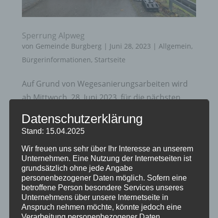
Sperrung Alpweg
von
Gemeinde Burgberg
|
Juni 28, 2023
|
Allgemein
,
Bürgerinformationen
,
Startseite
Auf Grund von Wegesanierungsarbeiten wird
ab Mittwoch, 28. Juni 2023, für die nächsten
Wochen der untere Alpweg Richtung
Datenschutzerklärung
Dreiangelhütte komplett gesperrt (auch für
Stand: 15.04.2025
Fußgänger und Fahrradfahrer). Wir bitten um
Wir freuen uns sehr über Ihr Interesse an unserem
Verständnis und um Beachtung der...
Unternehmen. Eine Nutzung der Internetseiten ist
grundsätzlich ohne jede Angabe
personenbezogener Daten möglich. Sofern eine
betroffene Person besondere Services unseres
Unternehmens über unsere Internetseite in
Anspruch nehmen möchte, könnte jedoch eine
Neueste Beiträge
Verarbeitung personenbezogener Daten