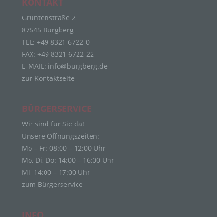
KONTAKT
die sich auf eine identifizierte oder identifizierbare
Grüntenstraße 2
natürliche Person (im Folgenden „betroffene
Person") beziehen. Als identifizierbar wird eine
87545 Burgberg
natürliche Person angesehen, die direkt oder
TEL: +49 8321 6722-0
indirekt, insbesondere mittels Zuordnung zu einer
FAX: +49 8321 6722-22
Kennung wie einem Namen, zu einer
E-MAIL:
info@burgberg.de
Kennnummer, zu Standortdaten, zu einer Online-
Kennung oder zu einem oder mehreren
zur Kontaktseite
besonderen Merkmalen, die Ausdruck der
physischen, physiologischen, genetischen,
psychischen, wirtschaftlichen, kulturellen oder
BÜRGERSERVICE
sozialen Identität dieser natürlichen Person sind,
Wir sind für Sie da!
identifiziert werden kann.
Unsere Öffnungszeiten:
b) betroffene Person
Mo – Fr: 08:00 – 12:00 Uhr
Betroffene Person ist jede identifizierte oder
Mo, Di, Do: 14:00 – 16:00 Uhr
identifizierbare natürliche Person, deren
Mi: 14:00 – 17:00 Uhr
personenbezogene Daten von dem für die
zum Bürgerservice
Verarbeitung Verantwortlichen verarbeitet werden.
c) Verarbeitung
INFO