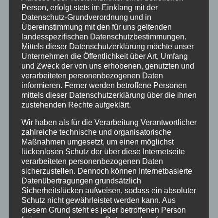
Klimaschutz Best Practice
Person, erfolgt stets im Einklang mit der
Datenschutz-Grundverordnung und in
Startseite
Übereinstimmung mit den für uns geltenden
landesspezifischen Datenschutzbestimmungen.
Veranstaltungen
Mittels dieser Datenschutzerklärung möchte unser
Unternehmen die Öffentlichkeit über Art, Umfang
Stichwörter
und Zweck der von uns erhobenen, genutzten und
verarbeiteten personenbezogenen Daten
2024
agathazell
Aktion
Allgäu
alpsee-grünten
informieren. Ferner werden betroffene Personen
mittels dieser Datenschutzerklärung über die ihnen
Antrag
Arbeiten
ausweis
Bauhof
Bayern
zustehenden Rechte aufgeklärt.
Bekanntmachung
Brauchtum
burgberg
Wir haben als für die Verarbeitung Verantwortlicher
zahlreiche technische und organisatorische
Burgberg im Allgäu
burgentage
Bürger
Bürgerbüro
Maßnahmen umgesetzt, um einen möglichst
lückenlosen Schutz der über diese Internetseite
Bürgerinfo
bürgermeister
corona
Dorfplatz
verarbeiteten personenbezogenen Daten
ehrung
Gemeinde
Gemeinde Burgberg
sicherzustellen. Dennoch können Internetbasierte
Datenübertragungen grundsätzlich
gemeinderat
Gesucht
Grünten
Grüntenhalle
Sicherheitslücken aufweisen, sodass ein absoluter
Schutz nicht gewährleistet werden kann. Aus
hinweis
hochwasser
Holzfällung
diesem Grund steht es jeder betroffenen Person