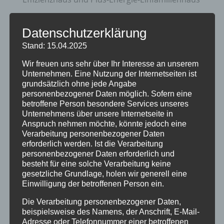
Zukunftsorientierte Heiztechnik und Nutzung
Datenschutzerklärung
erneuerbare Energien
Stand: 15.04.2025
20 Jahre Erzgruben Burgberg –
Jubiläumssommer mit vielen besonderen
Wir freuen uns sehr über Ihr Interesse an unserem
Unternehmen. Eine Nutzung der Internetseiten ist
Erlebnissen
grundsätzlich ohne jede Angabe
personenbezogener Daten möglich. Sofern eine
Halbzeit im Mikrozensus
betroffene Person besondere Services unseres
Burgberger Dorfabende
Unternehmens über unsere Internetseite in
Anspruch nehmen möchte, könnte jedoch eine
Verarbeitung personenbezogener Daten
Kategorien
erforderlich werden. Ist die Verarbeitung
personenbezogener Daten erforderlich und
Allgemein
besteht für eine solche Verarbeitung keine
Amtliche Bekanntmachungen
gesetzliche Grundlage, holen wir generell eine
Einwilligung der betroffenen Person ein.
Bürgerinformationen
Die Verarbeitung personenbezogener Daten,
Fortbildungen
beispielsweise des Namens, der Anschrift, E-Mail-
Adresse oder Telefonnummer einer betroffenen