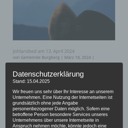
Johlarobed am 13. April 2024
von
Gemeinde Burgberg
|
März 18, 2024
|
Allgemein
,
Bürgerinformationen
,
Startseite
Datenschutzerklärung
Nach mehrjähriger Pause laden die Burgberger
Stand: 15.04.2025
Fierobed Johlar heuer wieder zum Johlar- und
Wir freuen uns sehr über Ihr Interesse an unserem
Donzobed „Wenn i a Liedle sing…“ ein. Termin
Unternehmen. Eine Nutzung der Internetseiten ist
ist der 13. April 2024 um 20 Uhr im Haus
grundsätzlich ohne jede Angabe
personenbezogener Daten möglich. Sofern eine
Oberallgäu in Sonthofen. Für ein vielfältiges
betroffene Person besondere Services unseres
Programm sorgen dabei wieder ausgesuchte...
Unternehmens über unsere Internetseite in
Anspruch nehmen möchte, könnte jedoch eine