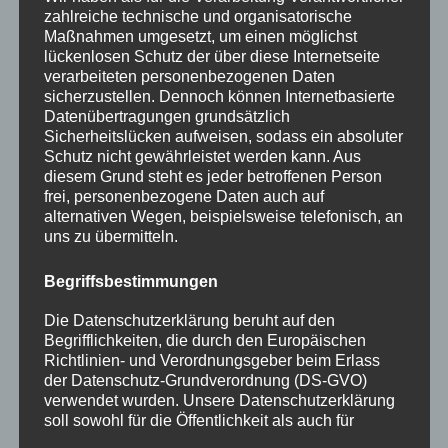
Allgemein
zahlreiche technische und organisatorische
Maßnahmen umgesetzt, um einen möglichst
Amtliche Bekanntmachungen
lückenlosen Schutz der über diese Internetseite
Bürgerinformationen
verarbeiteten personenbezogenen Daten
sicherzustellen. Dennoch können Internetbasierte
Fortbildungen
Datenübertragungen grundsätzlich
Sicherheitslücken aufweisen, sodass ein absoluter
Startseite
Schutz nicht gewährleistet werden kann. Aus
diesem Grund steht es jeder betroffenen Person
Veranstaltungen
frei, personenbezogene Daten auch auf
alternativen Wegen, beispielsweise telefonisch, an
Stichwörter
uns zu übermitteln.
2024
agathazell
Aktion
Allgäu
alpsee-grünten
Begriffsbestimmungen
Antrag
Arbeiten
ausweis
Bauhof
Bayern
Die Datenschutzerklärung beruht auf den
Begrifflichkeiten, die durch den Europäischen
Bekanntmachung
Brauchtum
burgberg
Richtlinien- und Verordnungsgeber beim Erlass
Burgberg im Allgäu
burgentage
Bürger
Bürgerbüro
der Datenschutz-Grundverordnung (DS-GVO)
verwendet wurden. Unsere Datenschutzerklärung
Bürgerinfo
bürgermeister
corona
Dorfplatz
soll sowohl für die Öffentlichkeit als auch für
unsere Kunden und Geschäftspartner einfach