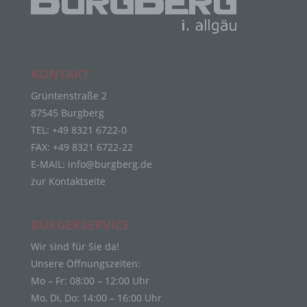
identifiziert werden kann.
b) betroffene Person
Betroffene Person ist jede identifizierte oder
identifizierbare natürliche Person, deren
KONTAKT
personenbezogene Daten von dem für die
Verarbeitung Verantwortlichen verarbeitet werden.
Grüntenstraße 2
c) Verarbeitung
87545 Burgberg
TEL: +49 8321 6722-0
Verarbeitung ist jeder mit oder ohne Hilfe
FAX: +49 8321 6722-22
automatisierter Verfahren ausgeführte Vorgang
E-MAIL:
info@burgberg.de
oder jede solche Vorgangsreihe im
Zusammenhang mit personenbezogenen Daten
zur Kontaktseite
wie das Erheben, das Erfassen, die Organisation,
das Ordnen, die Speicherung, die Anpassung oder
Veränderung, das Auslesen, das Abfragen, die
BÜRGERSERVICE
Verwendung, die Offenlegung durch Übermittlung,
Wir sind für Sie da!
Verbreitung oder eine andere Form der
Bereitstellung, den Abgleich oder die Verknüpfung,
Unsere Öffnungszeiten:
die Einschränkung, das Löschen oder die
Mo – Fr: 08:00 – 12:00 Uhr
Vernichtung.
Mo, Di, Do: 14:00 – 16:00 Uhr