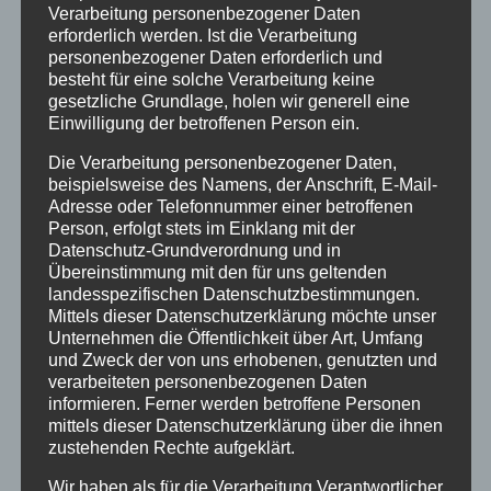
Verarbeitung personenbezogener Daten
erforderlich werden. Ist die Verarbeitung
personenbezogener Daten erforderlich und
besteht für eine solche Verarbeitung keine
gesetzliche Grundlage, holen wir generell eine
Neueste Beiträge
Einwilligung der betroffenen Person ein.
20 Jahre Erzgruben Burgberg –
Die Verarbeitung personenbezogener Daten,
Jubiläumssommer mit vielen besonderen
beispielsweise des Namens, der Anschrift, E-Mail-
Adresse oder Telefonnummer einer betroffenen
Erlebnissen
Person, erfolgt stets im Einklang mit der
Halbzeit im Mikrozensus
Datenschutz-Grundverordnung und in
Übereinstimmung mit den für uns geltenden
Burgberger Dorfabende
landesspezifischen Datenschutzbestimmungen.
Mittels dieser Datenschutzerklärung möchte unser
Burgberger Weinfest
Unternehmen die Öffentlichkeit über Art, Umfang
und Zweck der von uns erhobenen, genutzten und
Vollsperrung der Staatsstraße 2007 in
verarbeiteten personenbezogenen Daten
Burgberg am 10. Juli 2026
informieren. Ferner werden betroffene Personen
mittels dieser Datenschutzerklärung über die ihnen
zustehenden Rechte aufgeklärt.
Kategorien
Wir haben als für die Verarbeitung Verantwortlicher