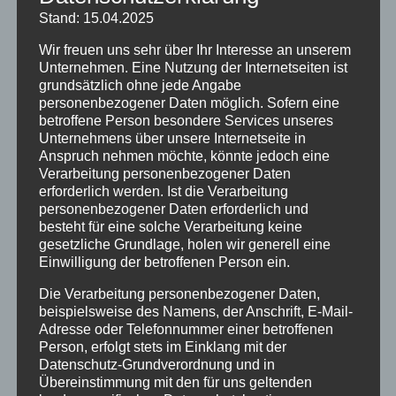
Stand: 15.04.2025
Vollsperrung der Staatsstraße 2007 in
Wir freuen uns sehr über Ihr Interesse an unserem
Burgberg am 10. Juli 2026
Unternehmen. Eine Nutzung der Internetseiten ist
grundsätzlich ohne jede Angabe
Kategorien
personenbezogener Daten möglich. Sofern eine
betroffene Person besondere Services unseres
Allgemein
Unternehmens über unsere Internetseite in
Anspruch nehmen möchte, könnte jedoch eine
Amtliche Bekanntmachungen
Verarbeitung personenbezogener Daten
erforderlich werden. Ist die Verarbeitung
Bürgerinformationen
personenbezogener Daten erforderlich und
Fortbildungen
besteht für eine solche Verarbeitung keine
gesetzliche Grundlage, holen wir generell eine
Startseite
Einwilligung der betroffenen Person ein.
Veranstaltungen
Die Verarbeitung personenbezogener Daten,
beispielsweise des Namens, der Anschrift, E-Mail-
Adresse oder Telefonnummer einer betroffenen
Stichwörter
Person, erfolgt stets im Einklang mit der
Datenschutz-Grundverordnung und in
2024
agathazell
Aktion
Allgäu
alpsee-grünten
Übereinstimmung mit den für uns geltenden