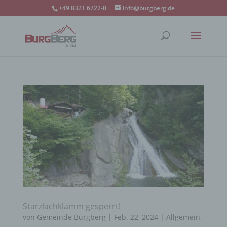
+49 8321 6722-0
info@burgberg.de
Starzlachklamm gesperrt!
von
Gemeinde Burgberg
|
Feb. 22, 2024
|
Allgemein
,