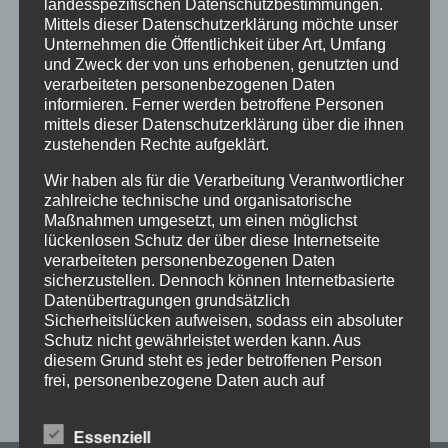
Antrag
Arbeiten
ausweis
Bauhof
Bayern
landesspezifischen Datenschutzbestimmungen.
Mittels dieser Datenschutzerklärung möchte unser
Bekanntmachung
Brauchtum
burgberg
Unternehmen die Öffentlichkeit über Art, Umfang
und Zweck der von uns erhobenen, genutzten und
Burgberg im Allgäu
burgentage
Bürger
Bürgerbüro
verarbeiteten personenbezogenen Daten
informieren. Ferner werden betroffene Personen
Bürgerinfo
bürgermeister
corona
Dorfplatz
mittels dieser Datenschutzerklärung über die ihnen
zustehenden Rechte aufgeklärt.
ehrung
Gemeinde
Gemeinde Burgberg
Wir haben als für die Verarbeitung Verantwortlicher
gemeinderat
Gesucht
Grünten
Grüntenhalle
zahlreiche technische und organisatorische
hinweis
hochwasser
Holzfällung
Maßnahmen umgesetzt, um einen möglichst
lückenlosen Schutz der über diese Internetseite
Landkreis Oberallgäu
Landratsamt
Maibaum
verarbeiteten personenbezogenen Daten
sicherzustellen. Dennoch können Internetbasierte
Maibaumaufstellen
Markthaus
mithilfe
Datenübertragungen grundsätzlich
Sicherheitslücken aufweisen, sodass ein absoluter
musikkapelle
neu
Oberallgäu
Sperrung
Schutz nicht gewährleistet werden kann. Aus
diesem Grund steht es jeder betroffenen Person
Trachtenverein
Tradition
Veranstaltung
Verkehr
frei, personenbezogene Daten auch auf
alternativen Wegen, beispielsweise telefonisch, an
uns zu übermitteln.
Essenziell