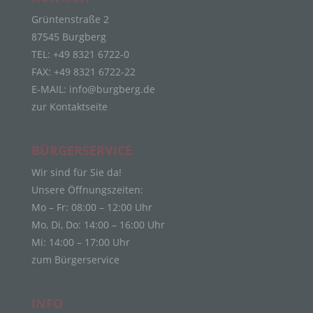
die sich auf eine identifizierte oder identifizierbare
Grüntenstraße 2
natürliche Person (im Folgenden „betroffene
87545 Burgberg
Person") beziehen. Als identifizierbar wird eine
natürliche Person angesehen, die direkt oder
TEL: +49 8321 6722-0
indirekt, insbesondere mittels Zuordnung zu einer
FAX: +49 8321 6722-22
Kennung wie einem Namen, zu einer
E-MAIL:
info@burgberg.de
Kennnummer, zu Standortdaten, zu einer Online-
zur Kontaktseite
Kennung oder zu einem oder mehreren
besonderen Merkmalen, die Ausdruck der
physischen, physiologischen, genetischen,
BÜRGERSERVICE
psychischen, wirtschaftlichen, kulturellen oder
sozialen Identität dieser natürlichen Person sind,
Wir sind für Sie da!
identifiziert werden kann.
Unsere Öffnungszeiten:
b) betroffene Person
Mo – Fr: 08:00 – 12:00 Uhr
Mo, Di, Do: 14:00 – 16:00 Uhr
Betroffene Person ist jede identifizierte oder
identifizierbare natürliche Person, deren
Mi: 14:00 – 17:00 Uhr
personenbezogene Daten von dem für die
zum Bürgerservice
Verarbeitung Verantwortlichen verarbeitet werden.
c) Verarbeitung
INFO