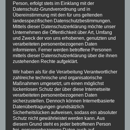
Person, erfolgt stets im Einklang mit der
Datenschutz-Grundverordnung und in
Startseite
Übereinstimmung mit den für uns geltenden
Veranstaltungen
landesspezifischen Datenschutzbestimmungen.
Mittels dieser Datenschutzerklärung möchte unser
Unternehmen die Öffentlichkeit über Art, Umfang
Stichwörter
und Zweck der von uns erhobenen, genutzten und
verarbeiteten personenbezogenen Daten
2024
agathazell
Aktion
Allgäu
alpsee-grünten
informieren. Ferner werden betroffene Personen
mittels dieser Datenschutzerklärung über die ihnen
Antrag
Arbeiten
ausweis
Bauhof
Bayern
zustehenden Rechte aufgeklärt.
Bekanntmachung
Brauchtum
burgberg
Wir haben als für die Verarbeitung Verantwortlicher
Burgberg im Allgäu
burgentage
Bürger
Bürgerbüro
zahlreiche technische und organisatorische
Maßnahmen umgesetzt, um einen möglichst
Bürgerinfo
bürgermeister
corona
Dorfplatz
lückenlosen Schutz der über diese Internetseite
verarbeiteten personenbezogenen Daten
ehrung
Gemeinde
Gemeinde Burgberg
sicherzustellen. Dennoch können Internetbasierte
Datenübertragungen grundsätzlich
gemeinderat
Gesucht
Grünten
Grüntenhalle
Sicherheitslücken aufweisen, sodass ein absoluter
Schutz nicht gewährleistet werden kann. Aus
hinweis
hochwasser
Holzfällung
diesem Grund steht es jeder betroffenen Person
Landkreis Oberallgäu
Landratsamt
Maibaum
frei, personenbezogene Daten auch auf