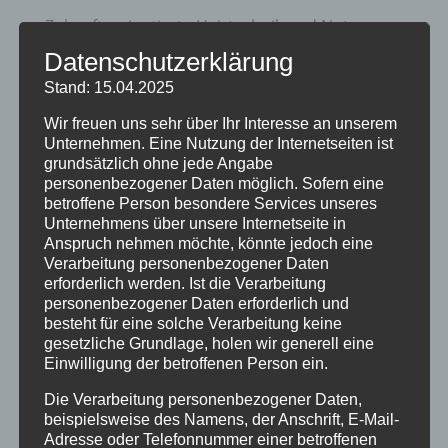
Zukunftsorientierte Heiztechnik und Nutzung
erneuerbare Energien
Datenschutzerklärung
20 Jahre Erzgruben Burgberg –
Stand: 15.04.2025
Jubiläumssommer mit vielen besonderen
Wir freuen uns sehr über Ihr Interesse an unserem
Erlebnissen
Unternehmen. Eine Nutzung der Internetseiten ist
grundsätzlich ohne jede Angabe
Halbzeit im Mikrozensus
personenbezogener Daten möglich. Sofern eine
betroffene Person besondere Services unseres
Burgberger Dorfabende
Unternehmens über unsere Internetseite in
Anspruch nehmen möchte, könnte jedoch eine
Verarbeitung personenbezogener Daten
Kategorien
erforderlich werden. Ist die Verarbeitung
Allgemein
personenbezogener Daten erforderlich und
besteht für eine solche Verarbeitung keine
Amtliche Bekanntmachungen
gesetzliche Grundlage, holen wir generell eine
Einwilligung der betroffenen Person ein.
Bürgerinformationen
Die Verarbeitung personenbezogener Daten,
Fortbildungen
beispielsweise des Namens, der Anschrift, E-Mail-
Adresse oder Telefonnummer einer betroffenen
Klimaschutz Best Practice