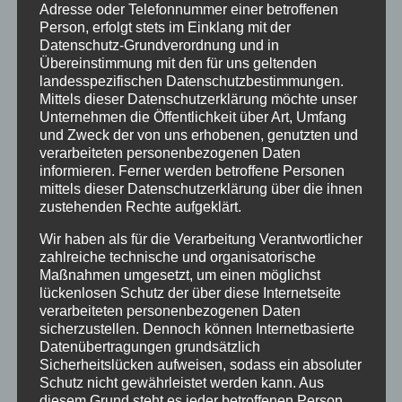
Adresse oder Telefonnummer einer betroffenen
Fortbildungen
Person, erfolgt stets im Einklang mit der
Klimaschutz Best Practice
Datenschutz-Grundverordnung und in
Übereinstimmung mit den für uns geltenden
Startseite
landesspezifischen Datenschutzbestimmungen.
Mittels dieser Datenschutzerklärung möchte unser
Veranstaltungen
Unternehmen die Öffentlichkeit über Art, Umfang
und Zweck der von uns erhobenen, genutzten und
verarbeiteten personenbezogenen Daten
Stichwörter
informieren. Ferner werden betroffene Personen
mittels dieser Datenschutzerklärung über die ihnen
2024
agathazell
Aktion
Allgäu
alpsee-grünten
zustehenden Rechte aufgeklärt.
Antrag
Arbeiten
ausweis
Bauhof
Bayern
Wir haben als für die Verarbeitung Verantwortlicher
Bekanntmachung
Brauchtum
burgberg
zahlreiche technische und organisatorische
Maßnahmen umgesetzt, um einen möglichst
Burgberg im Allgäu
burgentage
Bürger
Bürgerbüro
lückenlosen Schutz der über diese Internetseite
verarbeiteten personenbezogenen Daten
Bürgerinfo
bürgermeister
corona
Dorfplatz
sicherzustellen. Dennoch können Internetbasierte
Datenübertragungen grundsätzlich
ehrung
Gemeinde
Gemeinde Burgberg
Sicherheitslücken aufweisen, sodass ein absoluter
Schutz nicht gewährleistet werden kann. Aus
gemeinderat
Gesucht
Grünten
Grüntenhalle
diesem Grund steht es jeder betroffenen Person