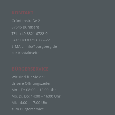
Personenbezogene Daten sind alle Informationen,
die sich auf eine identifizierte oder identifizierbare
KONTAKT
natürliche Person (im Folgenden „betroffene
Person") beziehen. Als identifizierbar wird eine
Grüntenstraße 2
natürliche Person angesehen, die direkt oder
87545 Burgberg
indirekt, insbesondere mittels Zuordnung zu einer
TEL: +49 8321 6722-0
Kennung wie einem Namen, zu einer
FAX: +49 8321 6722-22
Kennnummer, zu Standortdaten, zu einer Online-
Kennung oder zu einem oder mehreren
E-MAIL:
info@burgberg.de
besonderen Merkmalen, die Ausdruck der
zur Kontaktseite
physischen, physiologischen, genetischen,
psychischen, wirtschaftlichen, kulturellen oder
sozialen Identität dieser natürlichen Person sind,
BÜRGERSERVICE
identifiziert werden kann.
Wir sind für Sie da!
b) betroffene Person
Unsere Öffnungszeiten:
Betroffene Person ist jede identifizierte oder
Mo – Fr: 08:00 – 12:00 Uhr
identifizierbare natürliche Person, deren
Mo, Di, Do: 14:00 – 16:00 Uhr
personenbezogene Daten von dem für die
Mi: 14:00 – 17:00 Uhr
Verarbeitung Verantwortlichen verarbeitet werden.
zum Bürgerservice
c) Verarbeitung