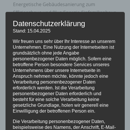
Energetische Gebäudesanierung zum
Effizienzhaus und Plus-Energie-Einfamilienhaus
Datenschutzerklärung
Zukunftsorientierte Heiztechnik und Nutzung
erneuerbare Energien
Stand: 15.04.2025
20 Jahre Erzgruben Burgberg –
Wir freuen uns sehr über Ihr Interesse an unserem
Unternehmen. Eine Nutzung der Internetseiten ist
Jubiläumssommer mit vielen besonderen
grundsätzlich ohne jede Angabe
Erlebnissen
personenbezogener Daten möglich. Sofern eine
betroffene Person besondere Services unseres
Halbzeit im Mikrozensus
Unternehmens über unsere Internetseite in
Anspruch nehmen möchte, könnte jedoch eine
Burgberger Dorfabende
Verarbeitung personenbezogener Daten
erforderlich werden. Ist die Verarbeitung
Kategorien
personenbezogener Daten erforderlich und
besteht für eine solche Verarbeitung keine
Allgemein
gesetzliche Grundlage, holen wir generell eine
Einwilligung der betroffenen Person ein.
Amtliche Bekanntmachungen
Die Verarbeitung personenbezogener Daten,
Bürgerinformationen
beispielsweise des Namens, der Anschrift, E-Mail-