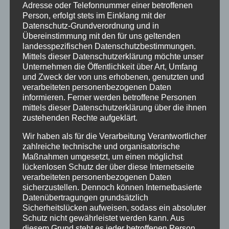
Adresse oder Telefonnummer einer betroffenen
Fortbildungen
Person, erfolgt stets im Einklang mit der
Klimaschutz Best Practice
Datenschutz-Grundverordnung und in
Übereinstimmung mit den für uns geltenden
Startseite
landesspezifischen Datenschutzbestimmungen.
Mittels dieser Datenschutzerklärung möchte unser
Veranstaltungen
Unternehmen die Öffentlichkeit über Art, Umfang
und Zweck der von uns erhobenen, genutzten und
verarbeiteten personenbezogenen Daten
Stichwörter
informieren. Ferner werden betroffene Personen
mittels dieser Datenschutzerklärung über die ihnen
2024
agathazell
Aktion
Allgäu
alpsee-grünten
zustehenden Rechte aufgeklärt.
Antrag
Arbeiten
ausweis
Bauhof
Bayern
Wir haben als für die Verarbeitung Verantwortlicher
Bekanntmachung
Brauchtum
burgberg
zahlreiche technische und organisatorische
Maßnahmen umgesetzt, um einen möglichst
Burgberg im Allgäu
burgentage
Bürger
Bürgerbüro
lückenlosen Schutz der über diese Internetseite
verarbeiteten personenbezogenen Daten
Bürgerinfo
bürgermeister
corona
Dorfplatz
sicherzustellen. Dennoch können Internetbasierte
Datenübertragungen grundsätzlich
ehrung
Gemeinde
Gemeinde Burgberg
Sicherheitslücken aufweisen, sodass ein absoluter
Schutz nicht gewährleistet werden kann. Aus
gemeinderat
Gesucht
Grünten
Grüntenhalle
diesem Grund steht es jeder betroffenen Person