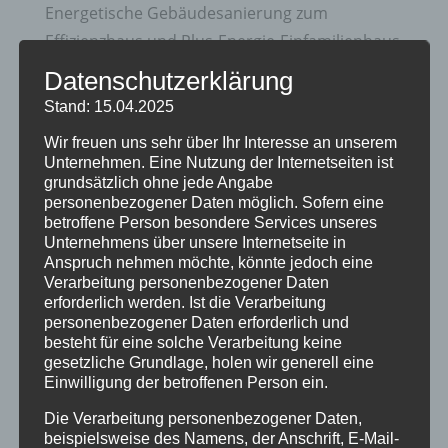
Energetische Gebäudesanierung zum
Effizienzhaus und Plus-Energie-Einfamilienhaus
Datenschutzerklärung
Zukunftsorientierte Heiztechnik und Nutzung
erneuerbare Energien
Stand: 15.04.2025
20 Jahre Erzgruben Burgberg –
Wir freuen uns sehr über Ihr Interesse an unserem
Unternehmen. Eine Nutzung der Internetseiten ist
Jubiläumssommer mit vielen besonderen
grundsätzlich ohne jede Angabe
Erlebnissen
personenbezogener Daten möglich. Sofern eine
betroffene Person besondere Services unseres
Halbzeit im Mikrozensus
Unternehmens über unsere Internetseite in
Anspruch nehmen möchte, könnte jedoch eine
Burgberger Dorfabende
Verarbeitung personenbezogener Daten
erforderlich werden. Ist die Verarbeitung
Kategorien
personenbezogener Daten erforderlich und
besteht für eine solche Verarbeitung keine
Allgemein
gesetzliche Grundlage, holen wir generell eine
Einwilligung der betroffenen Person ein.
Amtliche Bekanntmachungen
Die Verarbeitung personenbezogener Daten,
Bürgerinformationen
beispielsweise des Namens, der Anschrift, E-Mail-