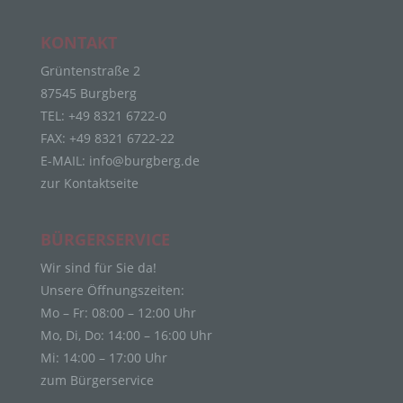
Personenbezogene Daten sind alle Informationen,
die sich auf eine identifizierte oder identifizierbare
KONTAKT
natürliche Person (im Folgenden „betroffene
Person") beziehen. Als identifizierbar wird eine
Grüntenstraße 2
natürliche Person angesehen, die direkt oder
87545 Burgberg
indirekt, insbesondere mittels Zuordnung zu einer
TEL: +49 8321 6722-0
Kennung wie einem Namen, zu einer
FAX: +49 8321 6722-22
Kennnummer, zu Standortdaten, zu einer Online-
Kennung oder zu einem oder mehreren
E-MAIL:
info@burgberg.de
besonderen Merkmalen, die Ausdruck der
zur Kontaktseite
physischen, physiologischen, genetischen,
psychischen, wirtschaftlichen, kulturellen oder
sozialen Identität dieser natürlichen Person sind,
BÜRGERSERVICE
identifiziert werden kann.
Wir sind für Sie da!
b) betroffene Person
Unsere Öffnungszeiten:
Betroffene Person ist jede identifizierte oder
Mo – Fr: 08:00 – 12:00 Uhr
identifizierbare natürliche Person, deren
Mo, Di, Do: 14:00 – 16:00 Uhr
personenbezogene Daten von dem für die
Mi: 14:00 – 17:00 Uhr
Verarbeitung Verantwortlichen verarbeitet werden.
zum Bürgerservice
c) Verarbeitung