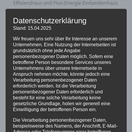
Effizienzhaus und Plus-Energie-Einfamilienhaus
Zukunftsorientierte Heiztechnik und Nutzung
Datenschutzerklärung
erneuerbare Energien
Stand: 15.04.2025
20 Jahre Erzgruben Burgberg –
Wir freuen uns sehr über Ihr Interesse an unserem
Jubiläumssommer mit vielen besonderen
Unternehmen. Eine Nutzung der Internetseiten ist
Erlebnissen
grundsätzlich ohne jede Angabe
personenbezogener Daten möglich. Sofern eine
Halbzeit im Mikrozensus
betroffene Person besondere Services unseres
Unternehmens über unsere Internetseite in
Burgberger Dorfabende
Anspruch nehmen möchte, könnte jedoch eine
Verarbeitung personenbezogener Daten
Kategorien
erforderlich werden. Ist die Verarbeitung
personenbezogener Daten erforderlich und
Allgemein
besteht für eine solche Verarbeitung keine
gesetzliche Grundlage, holen wir generell eine
Amtliche Bekanntmachungen
Einwilligung der betroffenen Person ein.
Bürgerinformationen
Die Verarbeitung personenbezogener Daten,
beispielsweise des Namens, der Anschrift, E-Mail-
Fortbildungen
Adresse oder Telefonnummer einer betroffenen