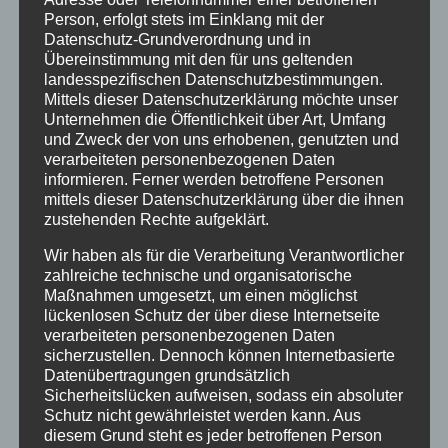
Klimaschutz Best Practice
Person, erfolgt stets im Einklang mit der
Datenschutz-Grundverordnung und in
Startseite
Übereinstimmung mit den für uns geltenden
landesspezifischen Datenschutzbestimmungen.
Veranstaltungen
Mittels dieser Datenschutzerklärung möchte unser
Unternehmen die Öffentlichkeit über Art, Umfang
und Zweck der von uns erhobenen, genutzten und
Stichwörter
verarbeiteten personenbezogenen Daten
informieren. Ferner werden betroffene Personen
2024
agathazell
Aktion
Allgäu
alpsee-grünten
mittels dieser Datenschutzerklärung über die ihnen
Antrag
Arbeiten
ausweis
Bauhof
Bayern
zustehenden Rechte aufgeklärt.
Bekanntmachung
Brauchtum
burgberg
Wir haben als für die Verarbeitung Verantwortlicher
zahlreiche technische und organisatorische
Burgberg im Allgäu
burgentage
Bürger
Bürgerbüro
Maßnahmen umgesetzt, um einen möglichst
lückenlosen Schutz der über diese Internetseite
Bürgerinfo
bürgermeister
corona
Dorfplatz
verarbeiteten personenbezogenen Daten
sicherzustellen. Dennoch können Internetbasierte
ehrung
Gemeinde
Gemeinde Burgberg
Datenübertragungen grundsätzlich
Sicherheitslücken aufweisen, sodass ein absoluter
gemeinderat
Gesucht
Grünten
Grüntenhalle
Schutz nicht gewährleistet werden kann. Aus
hinweis
hochwasser
Holzfällung
diesem Grund steht es jeder betroffenen Person