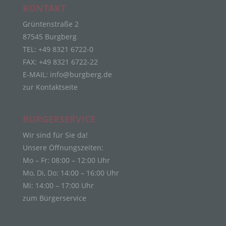
Personenbezogene Daten sind alle Informationen,
KONTAKT
die sich auf eine identifizierte oder identifizierbare
natürliche Person (im Folgenden „betroffene
Grüntenstraße 2
Person") beziehen. Als identifizierbar wird eine
87545 Burgberg
natürliche Person angesehen, die direkt oder
TEL: +49 8321 6722-0
indirekt, insbesondere mittels Zuordnung zu einer
FAX: +49 8321 6722-22
Kennung wie einem Namen, zu einer
Kennnummer, zu Standortdaten, zu einer Online-
E-MAIL:
info@burgberg.de
Kennung oder zu einem oder mehreren
zur Kontaktseite
besonderen Merkmalen, die Ausdruck der
physischen, physiologischen, genetischen,
psychischen, wirtschaftlichen, kulturellen oder
BÜRGERSERVICE
sozialen Identität dieser natürlichen Person sind,
identifiziert werden kann.
Wir sind für Sie da!
Unsere Öffnungszeiten:
b) betroffene Person
Mo – Fr: 08:00 – 12:00 Uhr
Betroffene Person ist jede identifizierte oder
Mo, Di, Do: 14:00 – 16:00 Uhr
identifizierbare natürliche Person, deren
Mi: 14:00 – 17:00 Uhr
personenbezogene Daten von dem für die
zum Bürgerservice
Verarbeitung Verantwortlichen verarbeitet werden.
c) Verarbeitung