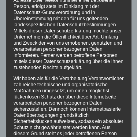
Person, erfolgt stets im Einklang mit der
Fortbildungen
Datenschutz-Grundverordnung und in
Startseite
Übereinstimmung mit den für uns geltenden
landesspezifischen Datenschutzbestimmungen.
Veranstaltungen
Mittels dieser Datenschutzerklärung möchte unser
Unternehmen die Öffentlichkeit über Art, Umfang
und Zweck der von uns erhobenen, genutzten und
Stichwörter
verarbeiteten personenbezogenen Daten
informieren. Ferner werden betroffene Personen
2024
agathazell
Aktion
Allgäu
alpsee-grünten
mittels dieser Datenschutzerklärung über die ihnen
Antrag
Arbeiten
ausweis
Bauhof
Bayern
zustehenden Rechte aufgeklärt.
Bekanntmachung
Brauchtum
burgberg
Wir haben als für die Verarbeitung Verantwortlicher
zahlreiche technische und organisatorische
Burgberg im Allgäu
burgentage
Bürger
Bürgerbüro
Maßnahmen umgesetzt, um einen möglichst
lückenlosen Schutz der über diese Internetseite
Bürgerinfo
bürgermeister
corona
Dorfplatz
verarbeiteten personenbezogenen Daten
sicherzustellen. Dennoch können Internetbasierte
ehrung
Gemeinde
Gemeinde Burgberg
Datenübertragungen grundsätzlich
Sicherheitslücken aufweisen, sodass ein absoluter
gemeinderat
Gesucht
Grünten
Grüntenhalle
Schutz nicht gewährleistet werden kann. Aus
hinweis
hochwasser
Holzfällung
diesem Grund steht es jeder betroffenen Person