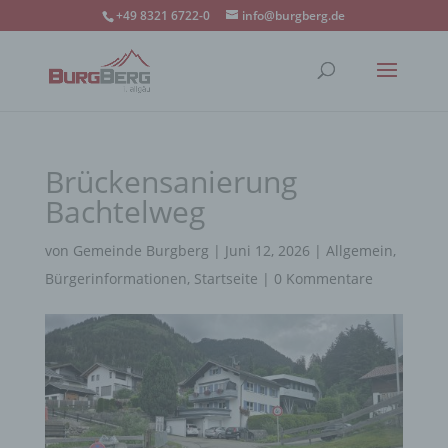
+49 8321 6722-0
info@burgberg.de
Brückensanierung
Bachtelweg
von
Gemeinde Burgberg
|
Juni 12, 2026
|
Allgemein
,
Bürgerinformationen
,
Startseite
|
0 Kommentare