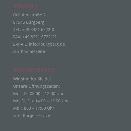
Personenbezogene Daten sind alle Informationen,
KONTAKT
die sich auf eine identifizierte oder identifizierbare
natürliche Person (im Folgenden „betroffene
Grüntenstraße 2
Person") beziehen. Als identifizierbar wird eine
87545 Burgberg
natürliche Person angesehen, die direkt oder
TEL: +49 8321 6722-0
indirekt, insbesondere mittels Zuordnung zu einer
Kennung wie einem Namen, zu einer
FAX: +49 8321 6722-22
Kennnummer, zu Standortdaten, zu einer Online-
E-MAIL:
info@burgberg.de
Kennung oder zu einem oder mehreren
zur Kontaktseite
besonderen Merkmalen, die Ausdruck der
physischen, physiologischen, genetischen,
psychischen, wirtschaftlichen, kulturellen oder
BÜRGERSERVICE
sozialen Identität dieser natürlichen Person sind,
identifiziert werden kann.
Wir sind für Sie da!
b) betroffene Person
Unsere Öffnungszeiten:
Mo – Fr: 08:00 – 12:00 Uhr
Betroffene Person ist jede identifizierte oder
Mo, Di, Do: 14:00 – 16:00 Uhr
identifizierbare natürliche Person, deren
Mi: 14:00 – 17:00 Uhr
personenbezogene Daten von dem für die
Verarbeitung Verantwortlichen verarbeitet werden.
zum Bürgerservice
c) Verarbeitung