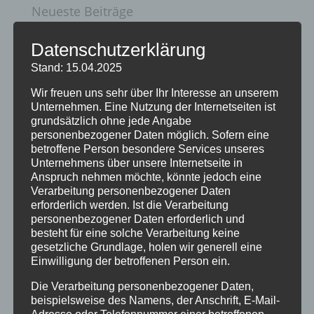
Neueste Beiträge
20 Jahre Erzgruben Burgberg –
Datenschutzerklärung
Jubiläumssommer mit vielen besonderen
Stand: 15.04.2025
Erlebnissen
Wir freuen uns sehr über Ihr Interesse an unserem
Halbzeit im Mikrozensus
Unternehmen. Eine Nutzung der Internetseiten ist
grundsätzlich ohne jede Angabe
Burgberger Dorfabende
personenbezogener Daten möglich. Sofern eine
Burgberger Weinfest
betroffene Person besondere Services unseres
Unternehmens über unsere Internetseite in
Vollsperrung der Staatsstraße 2007 in
Anspruch nehmen möchte, könnte jedoch eine
Verarbeitung personenbezogener Daten
Burgberg am 10. Juli 2026
erforderlich werden. Ist die Verarbeitung
personenbezogener Daten erforderlich und
Kategorien
besteht für eine solche Verarbeitung keine
gesetzliche Grundlage, holen wir generell eine
Allgemein
Einwilligung der betroffenen Person ein.
Amtliche Bekanntmachungen
Die Verarbeitung personenbezogener Daten,
beispielsweise des Namens, der Anschrift, E-Mail-
Bürgerinformationen
Adresse oder Telefonnummer einer betroffenen