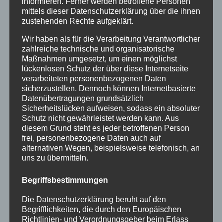
informieren. Ferner werden betroffene Personen
Jubiläumssommer mit vielen besonderen
mittels dieser Datenschutzerklärung über die ihnen
zustehenden Rechte aufgeklärt.
Erlebnissen
Wir haben als für die Verarbeitung Verantwortlicher
Halbzeit im Mikrozensus
zahlreiche technische und organisatorische
Burgberger Dorfabende
Maßnahmen umgesetzt, um einen möglichst
lückenlosen Schutz der über diese Internetseite
verarbeiteten personenbezogenen Daten
Kategorien
sicherzustellen. Dennoch können Internetbasierte
Datenübertragungen grundsätzlich
Allgemein
Sicherheitslücken aufweisen, sodass ein absoluter
Amtliche Bekanntmachungen
Schutz nicht gewährleistet werden kann. Aus
diesem Grund steht es jeder betroffenen Person
Bürgerinformationen
frei, personenbezogene Daten auch auf
alternativen Wegen, beispielsweise telefonisch, an
Fortbildungen
uns zu übermitteln.
Klimaschutz Best Practice
Begriffsbestimmungen
Startseite
Die Datenschutzerklärung beruht auf den
Veranstaltungen
Begrifflichkeiten, die durch den Europäischen
Richtlinien- und Verordnungsgeber beim Erlass