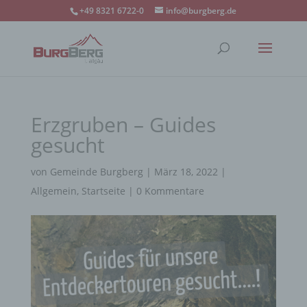
+49 8321 6722-0
info@burgberg.de
Erzgruben – Guides
gesucht
von
Gemeinde Burgberg
|
März 18, 2022
|
Allgemein
,
Startseite
|
0 Kommentare