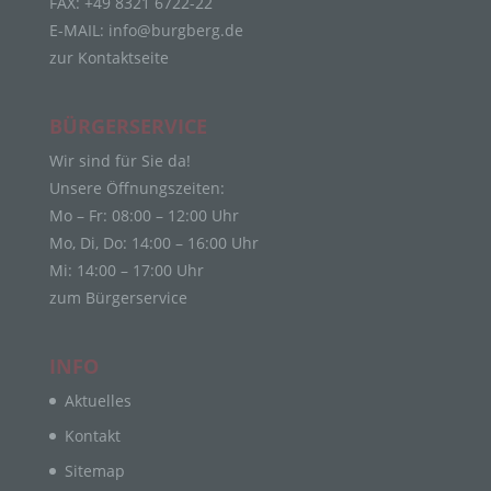
FAX: +49 8321 6722-22
Bereitstellung, den Abgleich oder die Verknüpfung,
E-MAIL:
info@burgberg.de
die Einschränkung, das Löschen oder die
zur Kontaktseite
Vernichtung.
d) Einschränkung der Verarbeitung
BÜRGERSERVICE
Einschränkung der Verarbeitung ist die Markierung
gespeicherter personenbezogener Daten mit dem
Wir sind für Sie da!
Ziel, ihre künftige Verarbeitung einzuschränken.
Unsere Öffnungszeiten:
e) Profiling
Mo – Fr: 08:00 – 12:00 Uhr
Mo, Di, Do: 14:00 – 16:00 Uhr
Profiling ist jede Art der automatisierten
Mi: 14:00 – 17:00 Uhr
Verarbeitung personenbezogener Daten, die darin
zum Bürgerservice
besteht, dass diese personenbezogenen Daten
verwendet werden, um bestimmte persönliche
Aspekte, die sich auf eine natürliche Person
beziehen, zu bewerten, insbesondere, um Aspekte
INFO
bezüglich Arbeitsleistung, wirtschaftlicher Lage,
Aktuelles
Gesundheit, persönlicher Vorlieben, Interessen,
Zuverlässigkeit, Verhalten, Aufenthaltsort oder
Kontakt
Ortswechsel dieser natürlichen Person zu
Sitemap
analysieren oder vorherzusagen.