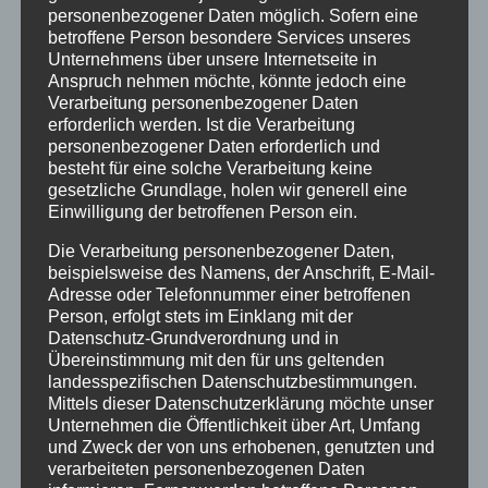
Angemessene Vergütung
personenbezogener Daten möglich. Sofern eine
betroffene Person besondere Services unseres
Unternehmens über unsere Internetseite in
Wir freuen uns über Deine kurze Bewerbung
Anspruch nehmen möchte, könnte jedoch eine
per Mail an
info@erzgruben.de
. Nähere
Verarbeitung personenbezogener Daten
Informationen unter Tel: 08321 6722-21.
erforderlich werden. Ist die Verarbeitung
personenbezogener Daten erforderlich und
besteht für eine solche Verarbeitung keine
gesetzliche Grundlage, holen wir generell eine
Einwilligung der betroffenen Person ein.
Die Verarbeitung personenbezogener Daten,
beispielsweise des Namens, der Anschrift, E-Mail-
Adresse oder Telefonnummer einer betroffenen
Neueste Beiträge
Person, erfolgt stets im Einklang mit der
Energetische Gebäudesanierung zum
Datenschutz-Grundverordnung und in
Übereinstimmung mit den für uns geltenden
Effizienzhaus und Plus-Energie-Einfamilienhaus
landesspezifischen Datenschutzbestimmungen.
Mittels dieser Datenschutzerklärung möchte unser
Zukunftsorientierte Heiztechnik und Nutzung
Unternehmen die Öffentlichkeit über Art, Umfang
erneuerbare Energien
und Zweck der von uns erhobenen, genutzten und
verarbeiteten personenbezogenen Daten
20 Jahre Erzgruben Burgberg –