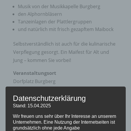
Musik von der Musikkapelle Burgberg
den Alphornbläsern
Tanzeinlagen der Plattlergruppen
und natürlich mit frisch gezapftem Maibock
Selbstverständlich ist auch für die kulinarische
Verpflegung gesorgt. Ein Maifest für Alt und
Jung – kommen Sie vorbei!
Veranstaltungsort
Dorfplatz Burgberg
Grüntenstr. 2
Datenschutzerklärung
87545 Burgberg i. Allgäu
Stand: 15.04.2025
Veranstalter
Wir freuen uns sehr über Ihr Interesse an unserem
Gebirgstrachten- und Heimatverein Burgberg
Unternehmen. Eine Nutzung der Internetseiten ist
e.V.
grundsätzlich ohne jede Angabe