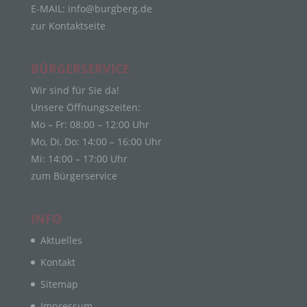
Bereitstellung, den Abgleich oder die Verknüpfung,
E-MAIL:
info@burgberg.de
die Einschränkung, das Löschen oder die
zur Kontaktseite
Vernichtung.
d) Einschränkung der Verarbeitung
BÜRGERSERVICE
Einschränkung der Verarbeitung ist die Markierung
Wir sind für Sie da!
gespeicherter personenbezogener Daten mit dem
Unsere Öffnungszeiten:
Ziel, ihre künftige Verarbeitung einzuschränken.
Mo – Fr: 08:00 – 12:00 Uhr
e) Profiling
Mo, Di, Do: 14:00 – 16:00 Uhr
Profiling ist jede Art der automatisierten
Mi: 14:00 – 17:00 Uhr
Verarbeitung personenbezogener Daten, die darin
zum Bürgerservice
besteht, dass diese personenbezogenen Daten
verwendet werden, um bestimmte persönliche
Aspekte, die sich auf eine natürliche Person
INFO
beziehen, zu bewerten, insbesondere, um Aspekte
bezüglich Arbeitsleistung, wirtschaftlicher Lage,
Aktuelles
Gesundheit, persönlicher Vorlieben, Interessen,
Kontakt
Zuverlässigkeit, Verhalten, Aufenthaltsort oder
Ortswechsel dieser natürlichen Person zu
Sitemap
analysieren oder vorherzusagen.
Impressum