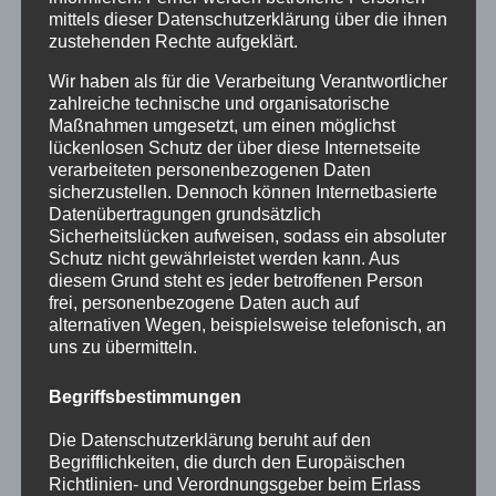
Jubiläumssommer mit vielen besonderen
mittels dieser Datenschutzerklärung über die ihnen
Erlebnissen
zustehenden Rechte aufgeklärt.
Halbzeit im Mikrozensus
Wir haben als für die Verarbeitung Verantwortlicher
zahlreiche technische und organisatorische
Burgberger Dorfabende
Maßnahmen umgesetzt, um einen möglichst
lückenlosen Schutz der über diese Internetseite
Kategorien
verarbeiteten personenbezogenen Daten
sicherzustellen. Dennoch können Internetbasierte
Allgemein
Datenübertragungen grundsätzlich
Sicherheitslücken aufweisen, sodass ein absoluter
Amtliche Bekanntmachungen
Schutz nicht gewährleistet werden kann. Aus
diesem Grund steht es jeder betroffenen Person
Bürgerinformationen
frei, personenbezogene Daten auch auf
alternativen Wegen, beispielsweise telefonisch, an
Fortbildungen
uns zu übermitteln.
Klimaschutz Best Practice
Begriffsbestimmungen
Startseite
Die Datenschutzerklärung beruht auf den
Veranstaltungen
Begrifflichkeiten, die durch den Europäischen
Richtlinien- und Verordnungsgeber beim Erlass