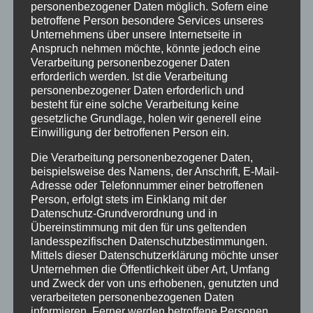
personenbezogener Daten möglich. Sofern eine
www.trachtenverein-burgberg.de
betroffene Person besondere Services unseres
Unternehmens über unsere Internetseite in
Anspruch nehmen möchte, könnte jedoch eine
Verarbeitung personenbezogener Daten
erforderlich werden. Ist die Verarbeitung
personenbezogener Daten erforderlich und
besteht für eine solche Verarbeitung keine
gesetzliche Grundlage, holen wir generell eine
Einwilligung der betroffenen Person ein.
Die Verarbeitung personenbezogener Daten,
beispielsweise des Namens, der Anschrift, E-Mail-
Neueste Beiträge
Adresse oder Telefonnummer einer betroffenen
Person, erfolgt stets im Einklang mit der
Energetische Gebäudesanierung zum
Datenschutz-Grundverordnung und in
Effizienzhaus und Plus-Energie-Einfamilienhaus
Übereinstimmung mit den für uns geltenden
landesspezifischen Datenschutzbestimmungen.
Zukunftsorientierte Heiztechnik und Nutzung
Mittels dieser Datenschutzerklärung möchte unser
erneuerbare Energien
Unternehmen die Öffentlichkeit über Art, Umfang
und Zweck der von uns erhobenen, genutzten und
20 Jahre Erzgruben Burgberg –
verarbeiteten personenbezogenen Daten
informieren. Ferner werden betroffene Personen