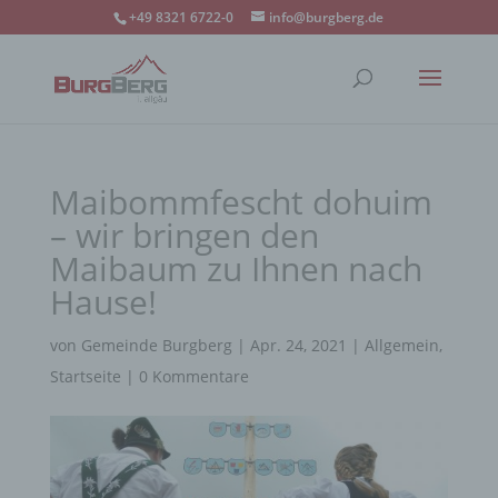
+49 8321 6722-0
info@burgberg.de
Maibommfescht dohuim
– wir bringen den
Maibaum zu Ihnen nach
Hause!
von
Gemeinde Burgberg
|
Apr. 24, 2021
|
Allgemein
,
Startseite
|
0 Kommentare