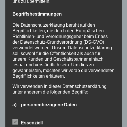
uns zu übermitteln.
Halbzeit im Mikrozensus
Burgberger Dorfabende
Begriffsbestimmungen
Die Datenschutzerklärung beruht auf den
Kategorien
Begrifflichkeiten, die durch den Europäischen
Richtlinien- und Verordnungsgeber beim Erlass
Allgemein
der Datenschutz-Grundverordnung (DS-GVO)
verwendet wurden. Unsere Datenschutzerklärung
Amtliche Bekanntmachungen
soll sowohl für die Öffentlichkeit als auch für
Bürgerinformationen
unsere Kunden und Geschäftspartner einfach
lesbar und verständlich sein. Um dies zu
Fortbildungen
gewährleisten, möchten wir vorab die verwendeten
Begrifflichkeiten erläutern.
Klimaschutz Best Practice
Wir verwenden in dieser Datenschutzerklärung
Startseite
unter anderem die folgenden Begriffe:
Veranstaltungen
a) personenbezogene Daten
Stichwörter
Personenbezogene Daten sind alle Informationen,
die sich auf eine identifizierte oder identifizierbare
Essenziell
2024
agathazell
Aktion
Allgäu
alpsee-grünten