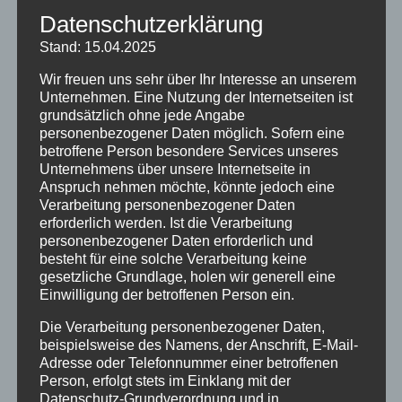
Datenschutzerklärung
Wieviel Schilder sind am Burgberger
Stand: 15.04.2025
Maibaum befestigt?
Wir freuen uns sehr über Ihr Interesse an unserem
Unternehmen. Eine Nutzung der Internetseiten ist
Schreiben Sie die Lösung mit Ihrer Adresse auf
grundsätzlich ohne jede Angabe
eine Postkarte und werfen Sie diese ein im
personenbezogener Daten möglich. Sofern eine
Briefkasten „Gästeinformation“ am Markthaus.
betroffene Person besondere Services unseres
Unternehmens über unsere Internetseite in
Oder senden Sie eine E-Mail mit der Lösung an:
Anspruch nehmen möchte, könnte jedoch eine
maibaum@burgberg.de
oder per WhatsApp an
Verarbeitung personenbezogener Daten
erforderlich werden. Ist die Verarbeitung
„Radio Oberallgäu“ unter Tel. 08321 / 260 93 14.
personenbezogener Daten erforderlich und
besteht für eine solche Verarbeitung keine
Einsendeschluss ist
Mittwoch, 28. April 2021
!
gesetzliche Grundlage, holen wir generell eine
Einwilligung der betroffenen Person ein.
Bitte haben Sie Verständnis, dass eine
Die Verarbeitung personenbezogener Daten,
Teilnahme aus logistischen Gründen nur aus
beispielsweise des Namens, der Anschrift, E-Mail-
dem Gemeindegebiet Burgberg (mit Ortsteilen)
Adresse oder Telefonnummer einer betroffenen
möglich ist!
Person, erfolgt stets im Einklang mit der
Datenschutz-Grundverordnung und in