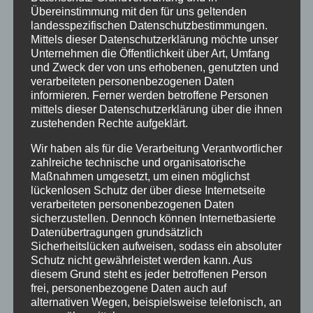
Übereinstimmung mit den für uns geltenden
Wir wünschen viel Glück und einen schönen 01.
landesspezifischen Datenschutzbestimmungen.
Mai!
Mittels dieser Datenschutzerklärung möchte unser
Unternehmen die Öffentlichkeit über Art, Umfang
und Zweck der von uns erhobenen, genutzten und
verarbeiteten personenbezogenen Daten
informieren. Ferner werden betroffene Personen
mittels dieser Datenschutzerklärung über die ihnen
zustehenden Rechte aufgeklärt.
Neueste Beiträge
Wir haben als für die Verarbeitung Verantwortlicher
zahlreiche technische und organisatorische
Energetische Gebäudesanierung zum
Maßnahmen umgesetzt, um einen möglichst
Effizienzhaus und Plus-Energie-Einfamilienhaus
lückenlosen Schutz der über diese Internetseite
verarbeiteten personenbezogenen Daten
Zukunftsorientierte Heiztechnik und Nutzung
sicherzustellen. Dennoch können Internetbasierte
Datenübertragungen grundsätzlich
erneuerbare Energien
Sicherheitslücken aufweisen, sodass ein absoluter
20 Jahre Erzgruben Burgberg –
Schutz nicht gewährleistet werden kann. Aus
diesem Grund steht es jeder betroffenen Person
Jubiläumssommer mit vielen besonderen
frei, personenbezogene Daten auch auf
Erlebnissen
alternativen Wegen, beispielsweise telefonisch, an