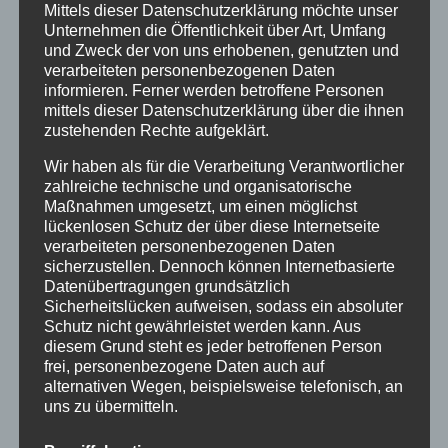
Mittels dieser Datenschutzerklärung möchte unser
Unternehmen die Öffentlichkeit über Art, Umfang
und Zweck der von uns erhobenen, genutzten und
verarbeiteten personenbezogenen Daten
Neueste Beiträge
informieren. Ferner werden betroffene Personen
Energetische Gebäudesanierung zum
mittels dieser Datenschutzerklärung über die ihnen
zustehenden Rechte aufgeklärt.
Effizienzhaus und Plus-Energie-Einfamilienhaus
Wir haben als für die Verarbeitung Verantwortlicher
Zukunftsorientierte Heiztechnik und Nutzung
zahlreiche technische und organisatorische
erneuerbare Energien
Maßnahmen umgesetzt, um einen möglichst
lückenlosen Schutz der über diese Internetseite
20 Jahre Erzgruben Burgberg –
verarbeiteten personenbezogenen Daten
Jubiläumssommer mit vielen besonderen
sicherzustellen. Dennoch können Internetbasierte
Datenübertragungen grundsätzlich
Erlebnissen
Sicherheitslücken aufweisen, sodass ein absoluter
Schutz nicht gewährleistet werden kann. Aus
Halbzeit im Mikrozensus
diesem Grund steht es jeder betroffenen Person
Burgberger Dorfabende
frei, personenbezogene Daten auch auf
alternativen Wegen, beispielsweise telefonisch, an
uns zu übermitteln.
Kategorien