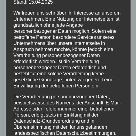
Stand: 15.04.2025
unmittelbarer Nähe
Wir freuen uns sehr über Ihr Interesse an unserem
Wir bieten Ihnen:
Unternehmen. Eine Nutzung der Internetseiten ist
grundsätzlich ohne jede Angabe
• Tarifgerechte Vergütung nach TVöD
personenbezogener Daten möglich. Sofern eine
betroffene Person besondere Services unseres
• Eine interessante, vielseitige und kreative
Unternehmens über unsere Internetseite in
Aufgabe in Verbindung mit einem sicheren
Anspruch nehmen möchte, könnte jedoch eine
Arbeitsplatz
Verarbeitung personenbezogener Daten
erforderlich werden. Ist die Verarbeitung
personenbezogener Daten erforderlich und
Ihre Bewerbung richten Sie bitte bis
12. März
besteht für eine solche Verarbeitung keine
2021
mit den üblichen Unterlagen an die
gesetzliche Grundlage, holen wir generell eine
Gemeindeverwaltung, Herrn Hubert Zeller,
Einwilligung der betroffenen Person ein.
Grüntenstr. 2, 87545 Burgberg i. Allgäu, E-Mail
Die Verarbeitung personenbezogener Daten,
bewerbung@burgberg.de, Telefon 08321/67 22
beispielsweise des Namens, der Anschrift, E-Mail-
Adresse oder Telefonnummer einer betroffenen
16.
Person, erfolgt stets im Einklang mit der
Datenschutz-Grundverordnung und in
Übereinstimmung mit den für uns geltenden
landesspezifischen Datenschutzbestimmungen.