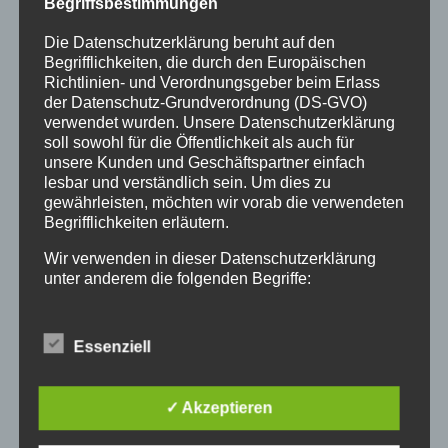
Begriffsbestimmungen
Allgemein
Amtliche Bekanntmachungen
Die Datenschutzerklärung beruht auf den
Begrifflichkeiten, die durch den Europäischen
Bürgerinformationen
Richtlinien- und Verordnungsgeber beim Erlass
der Datenschutz-Grundverordnung (DS-GVO)
Fortbildungen
verwendet wurden. Unsere Datenschutzerklärung
soll sowohl für die Öffentlichkeit als auch für
Klimaschutz Best Practice
unsere Kunden und Geschäftspartner einfach
lesbar und verständlich sein. Um dies zu
Startseite
gewährleisten, möchten wir vorab die verwendeten
Veranstaltungen
Begrifflichkeiten erläutern.
Wir verwenden in dieser Datenschutzerklärung
Stichwörter
unter anderem die folgenden Begriffe:
2024
agathazell
Aktion
Allgäu
alpsee-grünten
a) personenbezogene Daten
Antrag
Arbeiten
ausweis
Bauhof
Bayern
Essenziell
Personenbezogene Daten sind alle Informationen,
Bekanntmachung
Brauchtum
burgberg
die sich auf eine identifizierte oder identifizierbare
natürliche Person (im Folgenden „betroffene
✓ Akzeptieren
Burgberg im Allgäu
burgentage
Bürger
Bürgerbüro
Person") beziehen. Als identifizierbar wird eine
natürliche Person angesehen, die direkt oder