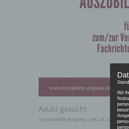
Dat
Stand
Wir f
Nutzu
perso
Azubi gesucht
beson
Anspr
von
Gemeinde Burgberg
|
Okt. 24, 2024
|
Allg
perso
perso