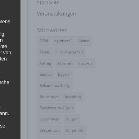
Startseite
u
Veranstaltungen
mens,
Stichwörter
ng
en
2024
agathazell
Aktion
chte
Allgäu
alpsee-grünten
r von
ten
Antrag
Arbeiten
ausweis
.
Bauhof
Bayern
ische
Bekanntmachung
Brauchtum
burgberg
n
Burgberg im Allgäu
ann.
burgentage
Bürger
ise
Bürgerbüro
Bürgerinfo