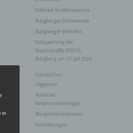
Halbzeit im Mikrozensus
Burgberger Dorfabende
Burgberger Weinfest
Vollsperrung der
Staatsstraße 2007 in
Burgberg am 10. Juli 2026
Kategorien
Allgemein
Amtliche
e
Bekanntmachungen
 in
Bürgerinformationen
Fortbildungen