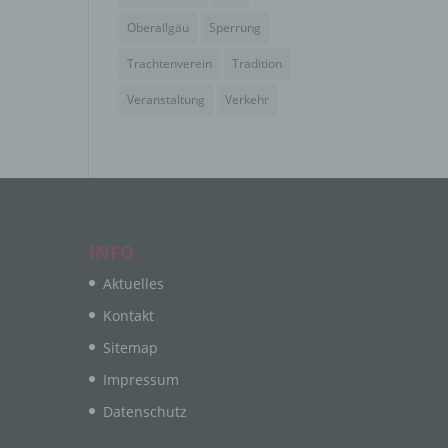
Oberallgäu
Sperrung
Trachtenverein
Tradition
Veranstaltung
Verkehr
e
ng
hang
INFO
Aktuelles
der
Kontakt
g, das
Sitemap
Impressum
Datenschutz