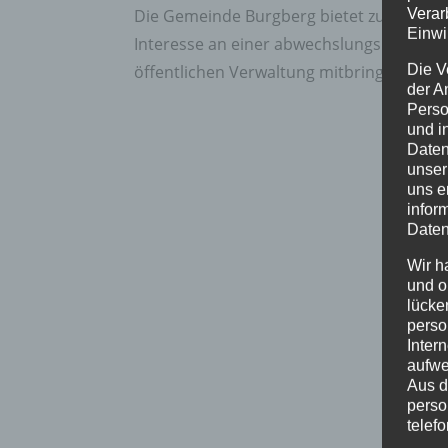
Verar
Die Gemeinde Burgberg bietet zum 01.09.
Einwi
Interesse an einer abwechslungsreichen 
Die V
öffentlichen Verwaltung mitbringst, freuen
der A
Perso
und i
Daten
unser
uns e
infor
Daten
Wir h
und o
lücke
perso
Inter
aufwe
Aus d
perso
telef