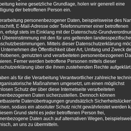
beitung keine gesetzliche Grundlage, holen wir generell eine
2025 einen Ausbildungsplatz in der Verwaltung an. Wenn d
lligung der betroffenen Person ein.
Ausbildung und Lust auf spannende Aufgaben in der
erarbeitung personenbezogener Daten, beispielsweise des Na
 wir uns auf deine Bewerbung! Jetzt...
nschrift, E-Mail-Adresse oder Telefonnummer einer betroffenen
n, erfolgt stets im Einklang mit der Datenschutz-Grundverordnu
n Übereinstimmung mit den für uns geltenden landesspezifisch
schutzbestimmungen. Mittels dieser Datenschutzerklärung mö
 Unternehmen die Öffentlichkeit über Art, Umfang und Zweck de
rhobenen, genutzten und verarbeiteten personenbezogenen Da
mieren. Ferner werden betroffene Personen mittels dieser
schutzerklärung über die ihnen zustehenden Rechte aufgeklärt
aben als für die Verarbeitung Verantwortlicher zahlreiche techn
rganisatorische Maßnahmen umgesetzt, um einen möglichst
nlosen Schutz der über diese Internetseite verarbeiteten
nenbezogenen Daten sicherzustellen. Dennoch können
netbasierte Datenübertragungen grundsätzlich Sicherheitslücke
isen, sodass ein absoluter Schutz nicht gewährleistet werden k
iesem Grund steht es jeder betroffenen Person frei,
nenbezogene Daten auch auf alternativen Wegen, beispielswe
onisch, an uns zu übermitteln.