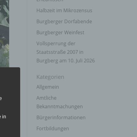
Halbzeit im Mikrozensus
Burgberger Dorfabende
Burgberger Weinfest
Vollsperrung der
Staatsstraße 2007 in
Burgberg am 10. Juli 2026
Kategorien
Allgemein
Amtliche
e
Bekanntmachungen
 in
Bürgerinformationen
Fortbildungen