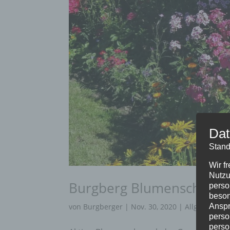
Dat
Stand
Wir f
Nutzu
Burgberg Blumenschmuc
perso
beson
Anspr
von
Burgberger
|
Nov. 30, 2020
|
Allgemein
,
B
perso
perso