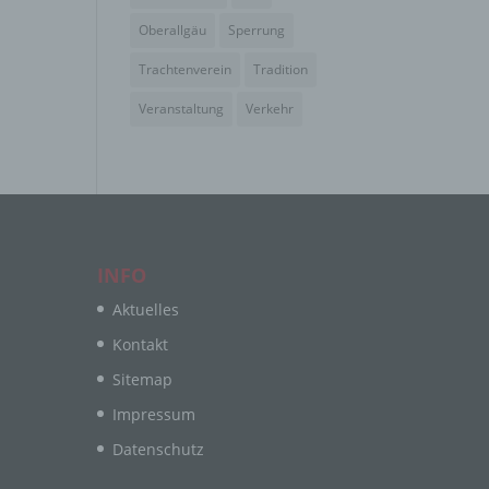
Oberallgäu
Sperrung
Trachtenverein
Tradition
Veranstaltung
Verkehr
e
ng
hang
INFO
Aktuelles
der
Kontakt
g, das
Sitemap
Impressum
Datenschutz