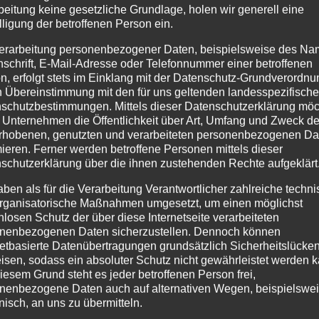
berg im Allgäu Blumen, sei es auf Balkonen, Terrassen od
beitung keine gesetzliche Grundlage, holen wir generell eine
rleihen unserem Heimatort Burgberg ein besonders Ambient
lligung der betroffenen Person ein.
ch, dass Blumenschmuck an jedem...
erarbeitung personenbezogener Daten, beispielsweise des Na
nschrift, E-Mail-Adresse oder Telefonnummer einer betroffenen
n, erfolgt stets im Einklang mit der Datenschutz-Grundverordnu
n Übereinstimmung mit den für uns geltenden landesspezifisch
schutzbestimmungen. Mittels dieser Datenschutzerklärung mö
 Unternehmen die Öffentlichkeit über Art, Umfang und Zweck de
rhobenen, genutzten und verarbeiteten personenbezogenen Da
mieren. Ferner werden betroffene Personen mittels dieser
schutzerklärung über die ihnen zustehenden Rechte aufgeklärt
aben als für die Verarbeitung Verantwortlicher zahlreiche techn
rganisatorische Maßnahmen umgesetzt, um einen möglichst
nlosen Schutz der über diese Internetseite verarbeiteten
nenbezogenen Daten sicherzustellen. Dennoch können
netbasierte Datenübertragungen grundsätzlich Sicherheitslücke
isen, sodass ein absoluter Schutz nicht gewährleistet werden k
iesem Grund steht es jeder betroffenen Person frei,
nenbezogene Daten auch auf alternativen Wegen, beispielswe
onisch, an uns zu übermitteln.