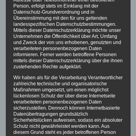
Klimaschutz Best Practice
Person, erfolgt stets im Einklang mit der
Datenschutz-Grundverordnung und in
Startseite
Übereinstimmung mit den für uns geltenden
landesspezifischen Datenschutzbestimmungen.
Veranstaltungen
Mittels dieser Datenschutzerklärung möchte unser
Unternehmen die Öffentlichkeit über Art, Umfang
und Zweck der von uns erhobenen, genutzten und
Stichwörter
verarbeiteten personenbezogenen Daten
informieren. Ferner werden betroffene Personen
2024
agathazell
Aktion
Allgäu
alpsee-grünten
mittels dieser Datenschutzerklärung über die ihnen
Antrag
Arbeiten
ausweis
Bauhof
Bayern
zustehenden Rechte aufgeklärt.
Bekanntmachung
Brauchtum
burgberg
Wir haben als für die Verarbeitung Verantwortlicher
zahlreiche technische und organisatorische
Burgberg im Allgäu
burgentage
Bürger
Bürgerbüro
Maßnahmen umgesetzt, um einen möglichst
lückenlosen Schutz der über diese Internetseite
Bürgerinfo
bürgermeister
corona
Dorfplatz
verarbeiteten personenbezogenen Daten
sicherzustellen. Dennoch können Internetbasierte
ehrung
Gemeinde
Gemeinde Burgberg
Datenübertragungen grundsätzlich
Sicherheitslücken aufweisen, sodass ein absoluter
gemeinderat
Gesucht
Grünten
Grüntenhalle
Schutz nicht gewährleistet werden kann. Aus
hinweis
hochwasser
Holzfällung
diesem Grund steht es jeder betroffenen Person