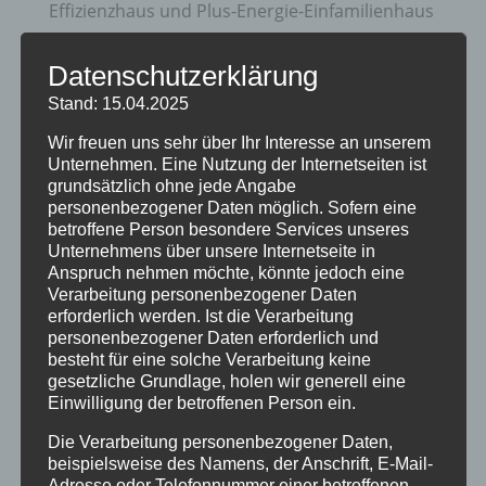
Effizienzhaus und Plus-Energie-Einfamilienhaus
Zukunftsorientierte Heiztechnik und Nutzung
Datenschutzerklärung
erneuerbare Energien
Stand: 15.04.2025
20 Jahre Erzgruben Burgberg –
Wir freuen uns sehr über Ihr Interesse an unserem
Jubiläumssommer mit vielen besonderen
Unternehmen. Eine Nutzung der Internetseiten ist
Erlebnissen
grundsätzlich ohne jede Angabe
personenbezogener Daten möglich. Sofern eine
Halbzeit im Mikrozensus
betroffene Person besondere Services unseres
Unternehmens über unsere Internetseite in
Burgberger Dorfabende
Anspruch nehmen möchte, könnte jedoch eine
Verarbeitung personenbezogener Daten
Kategorien
erforderlich werden. Ist die Verarbeitung
personenbezogener Daten erforderlich und
Allgemein
besteht für eine solche Verarbeitung keine
gesetzliche Grundlage, holen wir generell eine
Amtliche Bekanntmachungen
Einwilligung der betroffenen Person ein.
Bürgerinformationen
Die Verarbeitung personenbezogener Daten,
beispielsweise des Namens, der Anschrift, E-Mail-
Fortbildungen
Adresse oder Telefonnummer einer betroffenen