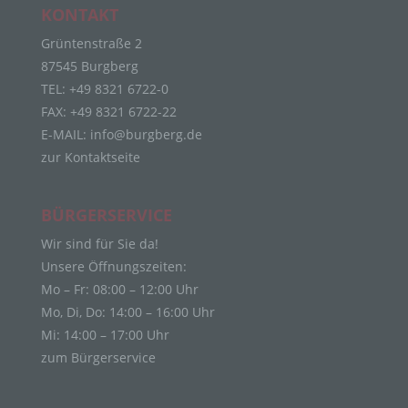
Personenbezogene Daten sind alle Informationen,
KONTAKT
die sich auf eine identifizierte oder identifizierbare
natürliche Person (im Folgenden „betroffene
Grüntenstraße 2
Person") beziehen. Als identifizierbar wird eine
87545 Burgberg
natürliche Person angesehen, die direkt oder
TEL: +49 8321 6722-0
indirekt, insbesondere mittels Zuordnung zu einer
FAX: +49 8321 6722-22
Kennung wie einem Namen, zu einer
Kennnummer, zu Standortdaten, zu einer Online-
E-MAIL:
info@burgberg.de
Kennung oder zu einem oder mehreren
zur Kontaktseite
besonderen Merkmalen, die Ausdruck der
physischen, physiologischen, genetischen,
psychischen, wirtschaftlichen, kulturellen oder
BÜRGERSERVICE
sozialen Identität dieser natürlichen Person sind,
identifiziert werden kann.
Wir sind für Sie da!
Unsere Öffnungszeiten:
b) betroffene Person
Mo – Fr: 08:00 – 12:00 Uhr
Betroffene Person ist jede identifizierte oder
Mo, Di, Do: 14:00 – 16:00 Uhr
identifizierbare natürliche Person, deren
Mi: 14:00 – 17:00 Uhr
personenbezogene Daten von dem für die
zum Bürgerservice
Verarbeitung Verantwortlichen verarbeitet werden.
c) Verarbeitung