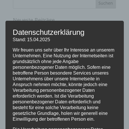
Neueste Beiträge
Energetische Gebäudesanierung zum
Datenschutzerklärung
Effizienzhaus und Plus-Energie-Einfamilienhaus
Stand: 15.04.2025
Zukunftsorientierte Heiztechnik und Nutzung
Wir freuen uns sehr über Ihr Interesse an unserem
erneuerbare Energien
Unternehmen. Eine Nutzung der Internetseiten ist
grundsätzlich ohne jede Angabe
20 Jahre Erzgruben Burgberg –
personenbezogener Daten möglich. Sofern eine
betroffene Person besondere Services unseres
Jubiläumssommer mit vielen besonderen
Unternehmens über unsere Internetseite in
Erlebnissen
Anspruch nehmen möchte, könnte jedoch eine
Verarbeitung personenbezogener Daten
Halbzeit im Mikrozensus
erforderlich werden. Ist die Verarbeitung
personenbezogener Daten erforderlich und
Burgberger Dorfabende
besteht für eine solche Verarbeitung keine
gesetzliche Grundlage, holen wir generell eine
Kategorien
Einwilligung der betroffenen Person ein.
Allgemein