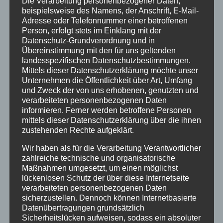
Die Verarbeitung personenbezogener Daten,
beispielsweise des Namens, der Anschrift, E-Mail-
Amtliche Bekanntmachungen
Adresse oder Telefonnummer einer betroffenen
Person, erfolgt stets im Einklang mit der
Bürgerinformationen
Datenschutz-Grundverordnung und in
Übereinstimmung mit den für uns geltenden
Fortbildungen
landesspezifischen Datenschutzbestimmungen.
Klimaschutz Best Practice
Mittels dieser Datenschutzerklärung möchte unser
Unternehmen die Öffentlichkeit über Art, Umfang
Startseite
und Zweck der von uns erhobenen, genutzten und
verarbeiteten personenbezogenen Daten
Veranstaltungen
informieren. Ferner werden betroffene Personen
mittels dieser Datenschutzerklärung über die ihnen
zustehenden Rechte aufgeklärt.
Stichwörter
Wir haben als für die Verarbeitung Verantwortlicher
2024
agathazell
Aktion
Allgäu
alpsee-grünten
zahlreiche technische und organisatorische
Antrag
Arbeiten
ausweis
Bauhof
Bayern
Maßnahmen umgesetzt, um einen möglichst
lückenlosen Schutz der über diese Internetseite
Bekanntmachung
Brauchtum
burgberg
verarbeiteten personenbezogenen Daten
sicherzustellen. Dennoch können Internetbasierte
Burgberg im Allgäu
burgentage
Bürger
Bürgerbüro
Datenübertragungen grundsätzlich
Sicherheitslücken aufweisen, sodass ein absoluter
Bürgerinfo
bürgermeister
corona
Dorfplatz