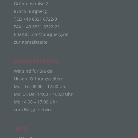
die sich auf eine identifizierte oder identifizierbare
Grüntenstraße 2
natürliche Person (im Folgenden „betroffene
87545 Burgberg
Person") beziehen. Als identifizierbar wird eine
TEL: +49 8321 6722-0
natürliche Person angesehen, die direkt oder
FAX: +49 8321 6722-22
indirekt, insbesondere mittels Zuordnung zu einer
Kennung wie einem Namen, zu einer
E-MAIL:
info@burgberg.de
Kennnummer, zu Standortdaten, zu einer Online-
zur Kontaktseite
Kennung oder zu einem oder mehreren
besonderen Merkmalen, die Ausdruck der
physischen, physiologischen, genetischen,
BÜRGERSERVICE
psychischen, wirtschaftlichen, kulturellen oder
Wir sind für Sie da!
sozialen Identität dieser natürlichen Person sind,
identifiziert werden kann.
Unsere Öffnungszeiten:
b) betroffene Person
Mo – Fr: 08:00 – 12:00 Uhr
Mo, Di, Do: 14:00 – 16:00 Uhr
Betroffene Person ist jede identifizierte oder
Mi: 14:00 – 17:00 Uhr
identifizierbare natürliche Person, deren
zum Bürgerservice
personenbezogene Daten von dem für die
Verarbeitung Verantwortlichen verarbeitet werden.
c) Verarbeitung
INFO
Verarbeitung ist jeder mit oder ohne Hilfe