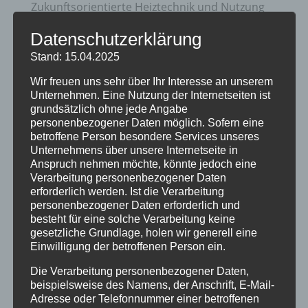
Zukunftsorientierte Heiztechnik und Nutzung
erneuerbare Energien
Datenschutzerklärung
20 Jahre Erzgruben Burgberg –
Stand: 15.04.2025
Jubiläumssommer mit vielen besonderen
Wir freuen uns sehr über Ihr Interesse an unserem
Erlebnissen
Unternehmen. Eine Nutzung der Internetseiten ist
grundsätzlich ohne jede Angabe
Halbzeit im Mikrozensus
personenbezogener Daten möglich. Sofern eine
betroffene Person besondere Services unseres
Burgberger Dorfabende
Unternehmens über unsere Internetseite in
Anspruch nehmen möchte, könnte jedoch eine
Kategorien
Verarbeitung personenbezogener Daten
erforderlich werden. Ist die Verarbeitung
Allgemein
personenbezogener Daten erforderlich und
besteht für eine solche Verarbeitung keine
Amtliche Bekanntmachungen
gesetzliche Grundlage, holen wir generell eine
Bürgerinformationen
Einwilligung der betroffenen Person ein.
Fortbildungen
Die Verarbeitung personenbezogener Daten,
beispielsweise des Namens, der Anschrift, E-Mail-
Klimaschutz Best Practice
Adresse oder Telefonnummer einer betroffenen