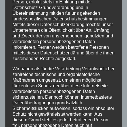
Person, erfolgt stets im Einklang mit der
Startseite
Datenschutz-Grundverordnung und in
Übereinstimmung mit den für uns geltenden
Veranstaltungen
landesspezifischen Datenschutzbestimmungen.
Mittels dieser Datenschutzerklärung möchte unser
Stichwörter
Unternehmen die Öffentlichkeit über Art, Umfang
und Zweck der von uns erhobenen, genutzten und
2024
agathazell
Aktion
Allgäu
alpsee-grünten
verarbeiteten personenbezogenen Daten
informieren. Ferner werden betroffene Personen
Antrag
Arbeiten
ausweis
Bauhof
Bayern
mittels dieser Datenschutzerklärung über die ihnen
zustehenden Rechte aufgeklärt.
Bekanntmachung
Brauchtum
burgberg
Wir haben als für die Verarbeitung Verantwortlicher
Burgberg im Allgäu
burgentage
Bürger
Bürgerbüro
zahlreiche technische und organisatorische
Maßnahmen umgesetzt, um einen möglichst
Bürgerinfo
bürgermeister
corona
Dorfplatz
lückenlosen Schutz der über diese Internetseite
verarbeiteten personenbezogenen Daten
ehrung
Gemeinde
Gemeinde Burgberg
sicherzustellen. Dennoch können Internetbasierte
gemeinderat
Gesucht
Grünten
Grüntenhalle
Datenübertragungen grundsätzlich
Sicherheitslücken aufweisen, sodass ein absoluter
hinweis
hochwasser
Holzfällung
Schutz nicht gewährleistet werden kann. Aus
diesem Grund steht es jeder betroffenen Person
Landkreis Oberallgäu
Landratsamt
Maibaum
frei, personenbezogene Daten auch auf