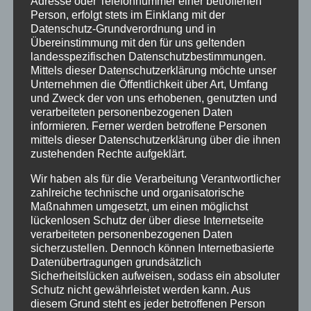
Adresse oder Telefonnummer einer betroffenen
Person, erfolgt stets im Einklang mit der
Klimaschutz Best Practice
Datenschutz-Grundverordnung und in
Startseite
Übereinstimmung mit den für uns geltenden
landesspezifischen Datenschutzbestimmungen.
Veranstaltungen
Mittels dieser Datenschutzerklärung möchte unser
Unternehmen die Öffentlichkeit über Art, Umfang
und Zweck der von uns erhobenen, genutzten und
Stichwörter
verarbeiteten personenbezogenen Daten
informieren. Ferner werden betroffene Personen
2024
agathazell
Aktion
Allgäu
alpsee-grünten
mittels dieser Datenschutzerklärung über die ihnen
zustehenden Rechte aufgeklärt.
Antrag
Arbeiten
ausweis
Bauhof
Bayern
Wir haben als für die Verarbeitung Verantwortlicher
Bekanntmachung
Brauchtum
burgberg
zahlreiche technische und organisatorische
Burgberg im Allgäu
burgentage
Bürger
Bürgerbüro
Maßnahmen umgesetzt, um einen möglichst
lückenlosen Schutz der über diese Internetseite
Bürgerinfo
bürgermeister
corona
Dorfplatz
verarbeiteten personenbezogenen Daten
sicherzustellen. Dennoch können Internetbasierte
ehrung
Gemeinde
Gemeinde Burgberg
Datenübertragungen grundsätzlich
Sicherheitslücken aufweisen, sodass ein absoluter
gemeinderat
Gesucht
Grünten
Grüntenhalle
Schutz nicht gewährleistet werden kann. Aus
diesem Grund steht es jeder betroffenen Person
hinweis
hochwasser
Holzfällung