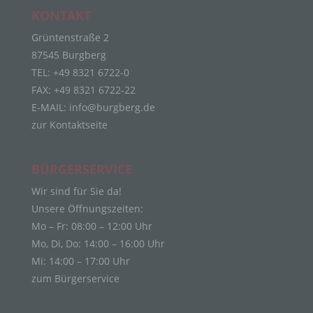
Personenbezogene Daten sind alle Informationen,
KONTAKT
die sich auf eine identifizierte oder identifizierbare
natürliche Person (im Folgenden „betroffene
Grüntenstraße 2
Person") beziehen. Als identifizierbar wird eine
87545 Burgberg
natürliche Person angesehen, die direkt oder
TEL: +49 8321 6722-0
indirekt, insbesondere mittels Zuordnung zu einer
Kennung wie einem Namen, zu einer
FAX: +49 8321 6722-22
Kennnummer, zu Standortdaten, zu einer Online-
E-MAIL:
info@burgberg.de
Kennung oder zu einem oder mehreren
zur Kontaktseite
besonderen Merkmalen, die Ausdruck der
physischen, physiologischen, genetischen,
psychischen, wirtschaftlichen, kulturellen oder
BÜRGERSERVICE
sozialen Identität dieser natürlichen Person sind,
identifiziert werden kann.
Wir sind für Sie da!
b) betroffene Person
Unsere Öffnungszeiten:
Mo – Fr: 08:00 – 12:00 Uhr
Betroffene Person ist jede identifizierte oder
Mo, Di, Do: 14:00 – 16:00 Uhr
identifizierbare natürliche Person, deren
Mi: 14:00 – 17:00 Uhr
personenbezogene Daten von dem für die
Verarbeitung Verantwortlichen verarbeitet werden.
zum Bürgerservice
c) Verarbeitung