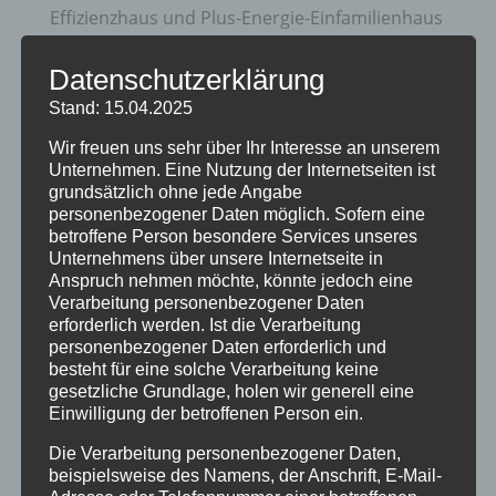
Effizienzhaus und Plus-Energie-Einfamilienhaus
Zukunftsorientierte Heiztechnik und Nutzung
Datenschutzerklärung
erneuerbare Energien
Stand: 15.04.2025
20 Jahre Erzgruben Burgberg –
Wir freuen uns sehr über Ihr Interesse an unserem
Jubiläumssommer mit vielen besonderen
Unternehmen. Eine Nutzung der Internetseiten ist
Erlebnissen
grundsätzlich ohne jede Angabe
personenbezogener Daten möglich. Sofern eine
Halbzeit im Mikrozensus
betroffene Person besondere Services unseres
Unternehmens über unsere Internetseite in
Burgberger Dorfabende
Anspruch nehmen möchte, könnte jedoch eine
Verarbeitung personenbezogener Daten
erforderlich werden. Ist die Verarbeitung
Kategorien
personenbezogener Daten erforderlich und
Allgemein
besteht für eine solche Verarbeitung keine
gesetzliche Grundlage, holen wir generell eine
Amtliche Bekanntmachungen
Einwilligung der betroffenen Person ein.
Bürgerinformationen
Die Verarbeitung personenbezogener Daten,
beispielsweise des Namens, der Anschrift, E-Mail-
Fortbildungen