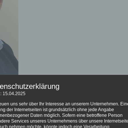
enschutzerklärung
m Energiebeauftragten berufen
: 15.04.2025
emein
,
Bürgerinformationen
,
Startseite
reuen uns sehr über Ihr Interesse an unserem Unternehmen. Ein
ng der Internetseiten ist grundsätzlich ohne jede Angabe
erät mich bei energetischen Fragen? Wie energieeffizient 
nenbezogener Daten möglich. Sofern eine betroffene Person
dere Services unseres Unternehmens über unsere Internetseite
de leisten? Diesen und vielen weiteren Fragen müssen wir 
uch nehmen möchte, könnte jedoch eine Verarbeitung