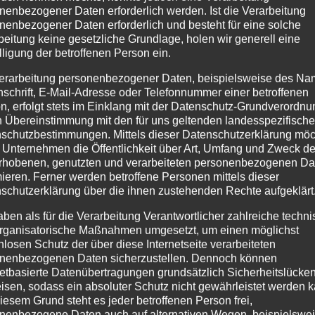
üngsten Sitzung des...
nenbezogener Daten erforderlich werden. Ist die Verarbeitung
nenbezogener Daten erforderlich und besteht für eine solche
beitung keine gesetzliche Grundlage, holen wir generell eine
lligung der betroffenen Person ein.
erarbeitung personenbezogener Daten, beispielsweise des Na
nschrift, E-Mail-Adresse oder Telefonnummer einer betroffenen
n, erfolgt stets im Einklang mit der Datenschutz-Grundverordnu
n Übereinstimmung mit den für uns geltenden landesspezifisch
schutzbestimmungen. Mittels dieser Datenschutzerklärung mö
 Unternehmen die Öffentlichkeit über Art, Umfang und Zweck de
rhobenen, genutzten und verarbeiteten personenbezogenen Da
mieren. Ferner werden betroffene Personen mittels dieser
schutzerklärung über die ihnen zustehenden Rechte aufgeklärt
aben als für die Verarbeitung Verantwortlicher zahlreiche techn
rganisatorische Maßnahmen umgesetzt, um einen möglichst
nlosen Schutz der über diese Internetseite verarbeiteten
nenbezogenen Daten sicherzustellen. Dennoch können
netbasierte Datenübertragungen grundsätzlich Sicherheitslücke
isen, sodass ein absoluter Schutz nicht gewährleistet werden k
iesem Grund steht es jeder betroffenen Person frei,
nenbezogene Daten auch auf alternativen Wegen, beispielswe