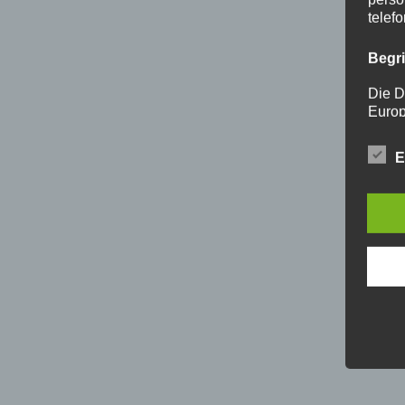
telef
Begr
Die D
Europ
Daten
Daten
E
Kunde
dies 
Begrif
Wir v
folge
a) p
Perso
ident
„betro
Perso
Zuord