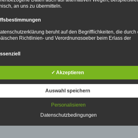
onisch, an uns zu übermitteln.
iffsbestimmungen
atenschutzerklärung beruht auf den Begrifflichkeiten, die durch
äischen Richtlinien- und Verordnungsgeber beim Erlass der
schutz-Grundverordnung (DS-GVO) verwendet wurden. Unser
schutzerklärung soll sowohl für die Öffentlichkeit als auch für u
ssenziell
n und Geschäftspartner einfach lesbar und verständlich sein.
zu gewährleisten, möchten wir vorab die verwendeten
flichkeiten erläutern.
✓ Akzeptieren
erwenden in dieser Datenschutzerklärung unter anderem die
nden Begriffe:
Auswahl speichern
ersonenbezogene Daten
Personalisieren
nenbezogene Daten sind alle Informationen, die sich auf eine
Datenschutzbedingungen
ifizierte oder identifizierbare natürliche Person (im Folgenden
ffene Person") beziehen. Als identifizierbar wird eine natürliche
n angesehen, die direkt oder indirekt, insbesondere mittels
nung zu einer Kennung wie einem Namen, zu einer Kennnumm