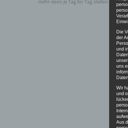
mehr denn je Tag für Tag stellen. In der j
perso
perso
Verar
Einwi
Die V
der A
Perso
und i
Daten
unser
uns e
infor
Daten
Wir h
und o
lücke
perso
Inter
aufwe
Aus d
perso