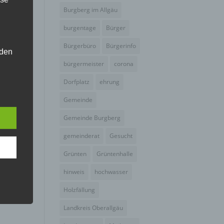
Burgberg im Allgäu
burgentage
Bürger
Bürgerbüro
Bürgerinfo
 den
bürgermeister
corona
e
nsere
Dorfplatz
ehrung
 Um
Gemeinde
Gemeinde Burgberg
gemeinderat
Gesucht
Grünten
Grüntenhalle
hinweis
hochwasser
Holzfällung
Landkreis Oberallgäu
er, zu