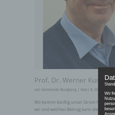
Dat
Prof. Dr. Werner Kunz zu
Stand
von
Gemeinde Burgberg
|
März 8, 2022
|
Allg
Wir f
Nutzu
Wo kommt künftig unser Strom her? Wer b
perso
beson
wir und welchen Beitrag kann die Gemein
Anspr