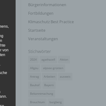
Bürgerinformationen
Fortbildungen
Klimaschutz Best Practice
mens,
Startseite
ng
Veranstaltungen
en
chte
r von
Stichwörter
ten
2024
agathazell
Aktion
.
Allgäu
alpsee-grünten
ische
Antrag
Arbeiten
ausweis
Bauhof
Bayern
n
Bekanntmachung
ann.
Brauchtum
burgberg
ise