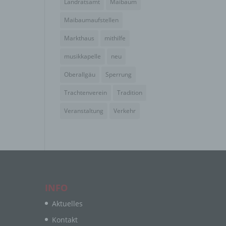
Landratsamt
Maibaum
en
en,
Maibaumaufstellen
Markthaus
mithilfe
musikkapelle
neu
e
Oberallgäu
Sperrung
ng
Trachtenverein
Tradition
Veranstaltung
Verkehr
hang
der
INFO
g, das
Aktuelles
Kontakt