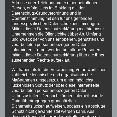
Adresse oder Telefonnummer einer betroffenen
Fortbildungen
Person, erfolgt stets im Einklang mit der
Klimaschutz Best Practice
Datenschutz-Grundverordnung und in
Übereinstimmung mit den für uns geltenden
Startseite
landesspezifischen Datenschutzbestimmungen.
Mittels dieser Datenschutzerklärung möchte unser
Veranstaltungen
Unternehmen die Öffentlichkeit über Art, Umfang
und Zweck der von uns erhobenen, genutzten und
verarbeiteten personenbezogenen Daten
Stichwörter
informieren. Ferner werden betroffene Personen
mittels dieser Datenschutzerklärung über die ihnen
2024
agathazell
Aktion
Allgäu
alpsee-grünten
zustehenden Rechte aufgeklärt.
Antrag
Arbeiten
ausweis
Bauhof
Bayern
Wir haben als für die Verarbeitung Verantwortlicher
Bekanntmachung
Brauchtum
burgberg
zahlreiche technische und organisatorische
Maßnahmen umgesetzt, um einen möglichst
Burgberg im Allgäu
burgentage
Bürger
Bürgerbüro
lückenlosen Schutz der über diese Internetseite
verarbeiteten personenbezogenen Daten
Bürgerinfo
bürgermeister
corona
Dorfplatz
sicherzustellen. Dennoch können Internetbasierte
Datenübertragungen grundsätzlich
ehrung
Gemeinde
Gemeinde Burgberg
Sicherheitslücken aufweisen, sodass ein absoluter
Schutz nicht gewährleistet werden kann. Aus
gemeinderat
Gesucht
Grünten
Grüntenhalle
diesem Grund steht es jeder betroffenen Person