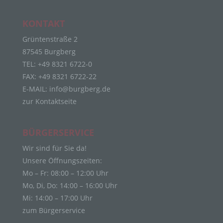
Personenbezogene Daten sind alle Informationen,
die sich auf eine identifizierte oder identifizierbare
KONTAKT
natürliche Person (im Folgenden „betroffene
Person") beziehen. Als identifizierbar wird eine
Grüntenstraße 2
natürliche Person angesehen, die direkt oder
87545 Burgberg
indirekt, insbesondere mittels Zuordnung zu einer
TEL: +49 8321 6722-0
Kennung wie einem Namen, zu einer
FAX: +49 8321 6722-22
Kennnummer, zu Standortdaten, zu einer Online-
Kennung oder zu einem oder mehreren
E-MAIL:
info@burgberg.de
besonderen Merkmalen, die Ausdruck der
zur Kontaktseite
physischen, physiologischen, genetischen,
psychischen, wirtschaftlichen, kulturellen oder
sozialen Identität dieser natürlichen Person sind,
BÜRGERSERVICE
identifiziert werden kann.
Wir sind für Sie da!
b) betroffene Person
Unsere Öffnungszeiten:
Betroffene Person ist jede identifizierte oder
Mo – Fr: 08:00 – 12:00 Uhr
identifizierbare natürliche Person, deren
Mo, Di, Do: 14:00 – 16:00 Uhr
personenbezogene Daten von dem für die
Mi: 14:00 – 17:00 Uhr
Verarbeitung Verantwortlichen verarbeitet werden.
zum Bürgerservice
c) Verarbeitung