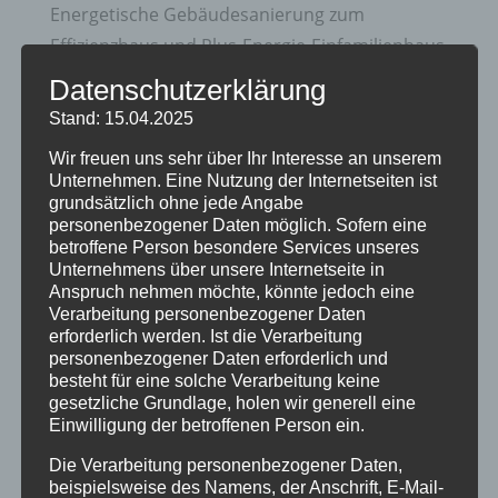
Energetische Gebäudesanierung zum
Effizienzhaus und Plus-Energie-Einfamilienhaus
Datenschutzerklärung
Zukunftsorientierte Heiztechnik und Nutzung
erneuerbare Energien
Stand: 15.04.2025
20 Jahre Erzgruben Burgberg –
Wir freuen uns sehr über Ihr Interesse an unserem
Unternehmen. Eine Nutzung der Internetseiten ist
Jubiläumssommer mit vielen besonderen
grundsätzlich ohne jede Angabe
Erlebnissen
personenbezogener Daten möglich. Sofern eine
betroffene Person besondere Services unseres
Halbzeit im Mikrozensus
Unternehmens über unsere Internetseite in
Anspruch nehmen möchte, könnte jedoch eine
Burgberger Dorfabende
Verarbeitung personenbezogener Daten
erforderlich werden. Ist die Verarbeitung
Kategorien
personenbezogener Daten erforderlich und
besteht für eine solche Verarbeitung keine
Allgemein
gesetzliche Grundlage, holen wir generell eine
Einwilligung der betroffenen Person ein.
Amtliche Bekanntmachungen
Die Verarbeitung personenbezogener Daten,
Bürgerinformationen
beispielsweise des Namens, der Anschrift, E-Mail-